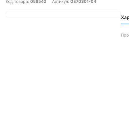
Код товара:
058540
Артикул:
GE70301-04
Ха
Про