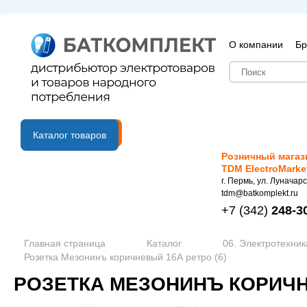
О компании
Бр
B2B портал
Каталог товаров
Розничный магаз
TDM ElectroMarke
г. Пермь, ул. Луначарс
tdm@batkomplekt.ru
+7
(342)
248-3
Главная страница
Каталог
06. Электротехник
Розетка Мезонинъ коричневый 16А ретро (6)
РОЗЕТКА МЕЗОНИНЪ КОРИЧНЕ