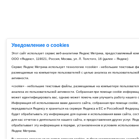
Уведомление о cookies
Этот сайт использует сервис веб-аналитики Яндекс Метрика, предоставляемый ко
ООО «Яндекс», 119021, Россия, Москва, ул. Л. Толстого, 16 (далее – Яндекс)
Сервис Яндекс Метрика использует технологию «cookie» - небольшие текстовые ф
размещаемые на компьютере пользователей с целью анализа их пользовательско
активности.
«cookie» - небольшие текстовые файлы, размещаемые на компьютере пользовател
анализа их пользовательской активности. Собранная при помощи cookie информац
может идентифицировать вас, однако может помочь нам улучшить работу нашего с
Информация об использовании вами данного сайта, собранная при помощи cookie,
передаваться Яндексу и храниться на сервере Яндекса в ЕС и Российской Федерац
будет обрабатывать эту информацию для оценки и использования вами сайта, сос
для нас отчетов о деятельности нашего сайта, и предоставления других услуг. Янд
обрабатывает эту информацию в порядке, установленном в условиях использовани
Яндекс Метрика.
Вы можете отказаться от использования cookies, выбрав соответствующие настрой