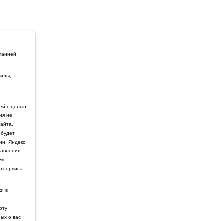
мпанией
айлы,
й
ей с целью
ия не
айта.
 будет
ии. Яндекс
тавления
екс
я сервиса
ки в
боту
ных о вас