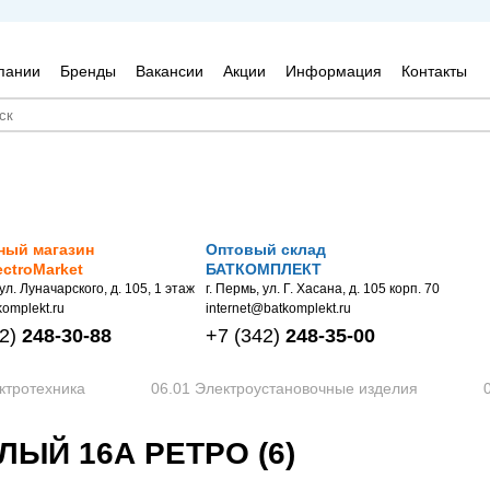
пании
Бренды
Вакансии
Акции
Информация
Контакты
ный магазин
Оптовый склад
ectroMarket
БАТКОМПЛЕКТ
 ул. Луначарского, д. 105, 1 этаж
г. Пермь, ул. Г. Хасана, д. 105 корп. 70
omplekt.ru
internet@batkomplekt.ru
2)
248-30-88
+7
(342)
248-35-00
ктротехника
06.01 Электроустановочные изделия
ЫЙ 16А РЕТРО (6)