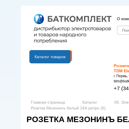
О ком
B2B портал
Каталог товаров
Рознич
TDM El
г. Пермь,
tdm@batk
+7
(34
Главная страница
Каталог
06. Эле
Розетка Мезонинъ белый 16А ретро (6)
РОЗЕТКА МЕЗОНИНЪ БЕЛ