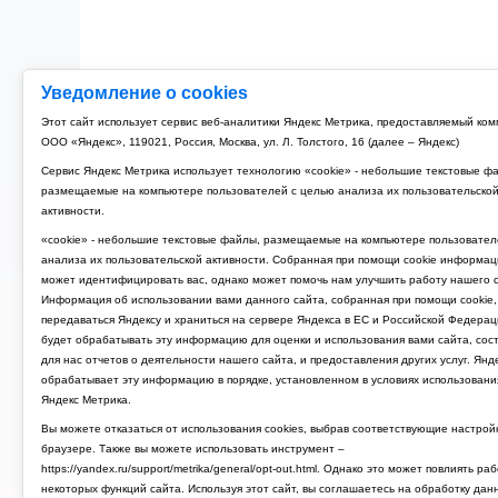
Уведомление о cookies
Этот сайт использует сервис веб-аналитики Яндекс Метрика, предоставляемый ко
ООО «Яндекс», 119021, Россия, Москва, ул. Л. Толстого, 16 (далее – Яндекс)
Сервис Яндекс Метрика использует технологию «cookie» - небольшие текстовые ф
размещаемые на компьютере пользователей с целью анализа их пользовательско
активности.
«cookie» - небольшие текстовые файлы, размещаемые на компьютере пользовател
анализа их пользовательской активности. Собранная при помощи cookie информац
может идентифицировать вас, однако может помочь нам улучшить работу нашего с
Информация об использовании вами данного сайта, собранная при помощи cookie,
передаваться Яндексу и храниться на сервере Яндекса в ЕС и Российской Федерац
будет обрабатывать эту информацию для оценки и использования вами сайта, сос
для нас отчетов о деятельности нашего сайта, и предоставления других услуг. Янд
обрабатывает эту информацию в порядке, установленном в условиях использовани
Яндекс Метрика.
Вы можете отказаться от использования cookies, выбрав соответствующие настрой
браузере. Также вы можете использовать инструмент –
https://yandex.ru/support/metrika/general/opt-out.html. Однако это может повлиять ра
некоторых функций сайта. Используя этот сайт, вы соглашаетесь на обработку дан