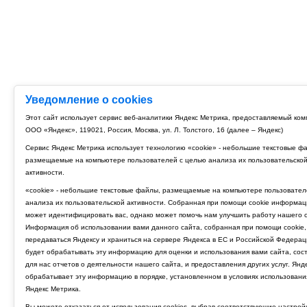
Уведомление о cookies
Этот сайт использует сервис веб-аналитики Яндекс Метрика, предоставляемый ко
ООО «Яндекс», 119021, Россия, Москва, ул. Л. Толстого, 16 (далее – Яндекс)
Сервис Яндекс Метрика использует технологию «cookie» - небольшие текстовые ф
размещаемые на компьютере пользователей с целью анализа их пользовательско
активности.
«cookie» - небольшие текстовые файлы, размещаемые на компьютере пользовател
анализа их пользовательской активности. Собранная при помощи cookie информац
может идентифицировать вас, однако может помочь нам улучшить работу нашего с
Информация об использовании вами данного сайта, собранная при помощи cookie,
передаваться Яндексу и храниться на сервере Яндекса в ЕС и Российской Федерац
будет обрабатывать эту информацию для оценки и использования вами сайта, сос
для нас отчетов о деятельности нашего сайта, и предоставления других услуг. Янд
обрабатывает эту информацию в порядке, установленном в условиях использовани
Яндекс Метрика.
Вы можете отказаться от использования cookies, выбрав соответствующие настрой