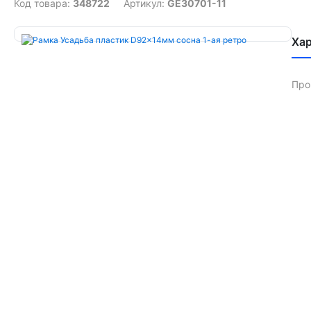
Код товара:
348722
Артикул:
GE30701-11
Ха
Про