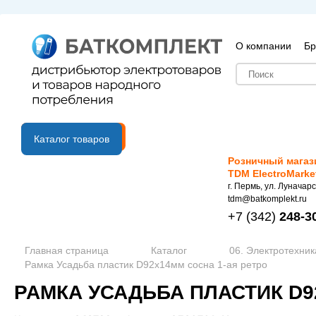
О компании
Бр
B2B портал
Каталог товаров
Розничный магаз
TDM ElectroMarke
г. Пермь, ул. Луначарс
tdm@batkomplekt.ru
+7
(342)
248-3
Главная страница
Каталог
06. Электротехник
Рамка Усадьба пластик D92x14мм сосна 1-ая ретро
РАМКА УСАДЬБА ПЛАСТИК D9