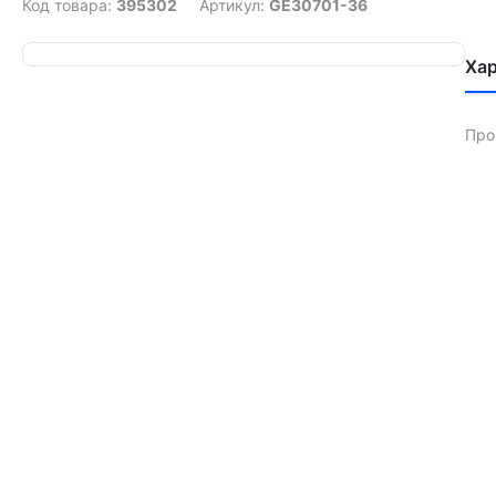
Код товара:
395302
Артикул:
GE30701-36
Ха
Про