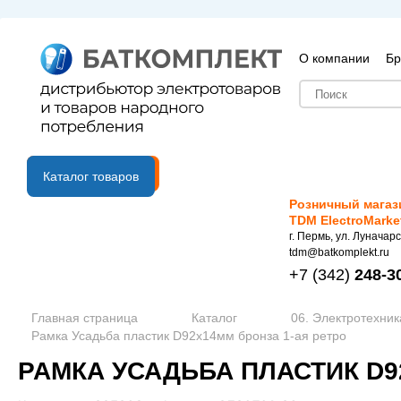
О компании
Бр
B2B портал
Каталог товаров
Розничный магаз
TDM ElectroMarke
г. Пермь, ул. Луначарс
tdm@batkomplekt.ru
+7
(342)
248-3
Главная страница
Каталог
06. Электротехник
Рамка Усадьба пластик D92x14мм бронза 1-ая ретро
РАМКА УСАДЬБА ПЛАСТИК D9