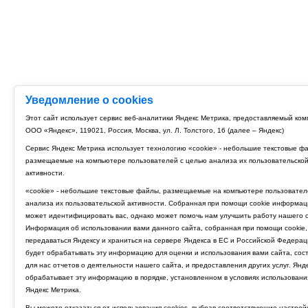
Уведомление о cookies
Этот сайт использует сервис веб-аналитики Яндекс Метрика, предоставляемый ко
ООО «Яндекс», 119021, Россия, Москва, ул. Л. Толстого, 16 (далее – Яндекс)
Сервис Яндекс Метрика использует технологию «cookie» - небольшие текстовые ф
размещаемые на компьютере пользователей с целью анализа их пользовательско
активности.
«cookie» - небольшие текстовые файлы, размещаемые на компьютере пользовател
анализа их пользовательской активности. Собранная при помощи cookie информац
может идентифицировать вас, однако может помочь нам улучшить работу нашего с
Информация об использовании вами данного сайта, собранная при помощи cookie,
передаваться Яндексу и храниться на сервере Яндекса в ЕС и Российской Федерац
будет обрабатывать эту информацию для оценки и использования вами сайта, сос
для нас отчетов о деятельности нашего сайта, и предоставления других услуг. Янд
обрабатывает эту информацию в порядке, установленном в условиях использовани
Яндекс Метрика.
Вы можете отказаться от использования cookies, выбрав соответствующие настрой