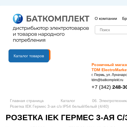
О компании
Бр
B2B портал
Каталог товаров
Розничный магаз
TDM ElectroMarke
г. Пермь, ул. Луначарс
tdm@batkomplekt.ru
+7
(342)
248-3
Главная страница
Каталог
06. Электротехник
Розетка IEK Гермес 3-ая c/з IP54 белый/белый (4/40)
РОЗЕТКА IEK ГЕРМЕС 3-АЯ C/