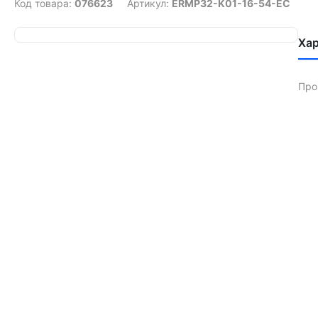
Код товара:
076623
Артикул:
ERMP32-K01-16-54-EC
Ха
Про