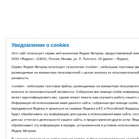
Уведомление о cookies
Этот сайт использует сервис веб-аналитики Яндекс Метрика, предоставляемый ко
ООО «Яндекс», 119021, Россия, Москва, ул. Л. Толстого, 16 (далее – Яндекс)
Сервис Яндекс Метрика использует технологию «cookie» - небольшие текстовые ф
размещаемые на компьютере пользователей с целью анализа их пользовательско
активности.
«cookie» - небольшие текстовые файлы, размещаемые на компьютере пользовател
анализа их пользовательской активности. Собранная при помощи cookie информац
может идентифицировать вас, однако может помочь нам улучшить работу нашего с
Информация об использовании вами данного сайта, собранная при помощи cookie,
передаваться Яндексу и храниться на сервере Яндекса в ЕС и Российской Федерац
будет обрабатывать эту информацию для оценки и использования вами сайта, сос
для нас отчетов о деятельности нашего сайта, и предоставления других услуг. Янд
обрабатывает эту информацию в порядке, установленном в условиях использовани
Яндекс Метрика.
Вы можете отказаться от использования cookies, выбрав соответствующие настрой