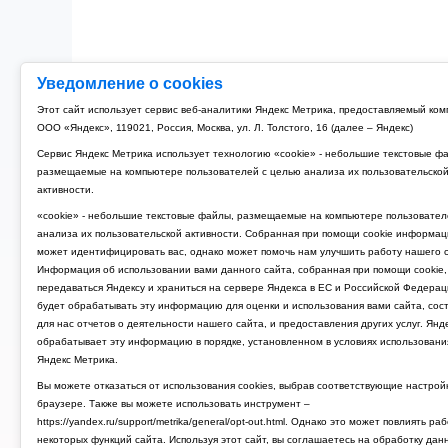
Уведомление о cookies
Этот сайт использует сервис веб-аналитики Яндекс Метрика, предоставляемый ко
ООО «Яндекс», 119021, Россия, Москва, ул. Л. Толстого, 16 (далее – Яндекс)
Сервис Яндекс Метрика использует технологию «cookie» - небольшие текстовые ф
размещаемые на компьютере пользователей с целью анализа их пользовательско
активности.
«cookie» - небольшие текстовые файлы, размещаемые на компьютере пользовател
анализа их пользовательской активности. Собранная при помощи cookie информац
может идентифицировать вас, однако может помочь нам улучшить работу нашего с
Информация об использовании вами данного сайта, собранная при помощи cookie,
передаваться Яндексу и храниться на сервере Яндекса в ЕС и Российской Федерац
будет обрабатывать эту информацию для оценки и использования вами сайта, сос
для нас отчетов о деятельности нашего сайта, и предоставления других услуг. Янд
обрабатывает эту информацию в порядке, установленном в условиях использовани
Яндекс Метрика.
Вы можете отказаться от использования cookies, выбрав соответствующие настрой
браузере. Также вы можете использовать инструмент –
https://yandex.ru/support/metrika/general/opt-out.html. Однако это может повлиять ра
некоторых функций сайта. Используя этот сайт, вы соглашаетесь на обработку дан