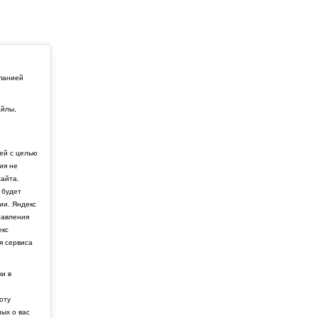
мпанией
айлы,
й
ей с целью
ия не
айта.
 будет
ии. Яндекс
тавления
екс
я сервиса
ки в
боту
ных о вас