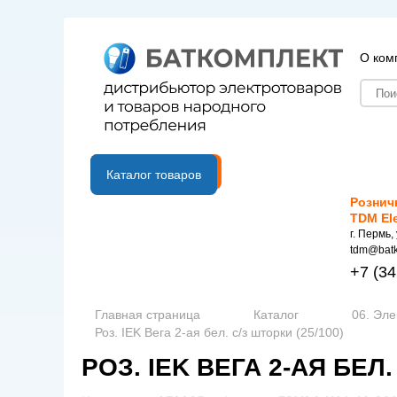
О ком
B2B портал
Каталог товаров
Рознич
TDM El
г. Пермь,
tdm@batk
+7
(34
Главная страница
Каталог
06. Эле
Роз. IEK Вега 2-ая бел. с/з шторки (25/100)
РОЗ. IEK ВЕГА 2-АЯ БЕЛ.