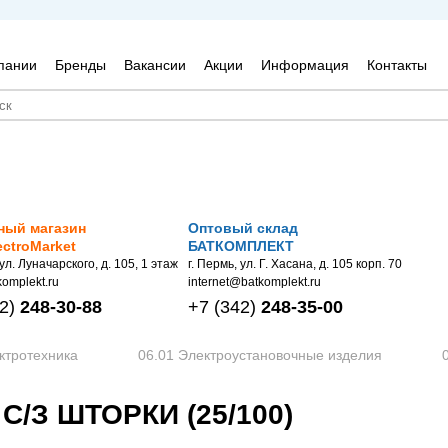
пании
Бренды
Вакансии
Акции
Информация
Контакты
ный магазин
Оптовый склад
ectroMarket
БАТКОМПЛЕКТ
 ул. Луначарского, д. 105, 1 этаж
г. Пермь, ул. Г. Хасана, д. 105 корп. 70
omplekt.ru
internet@batkomplekt.ru
2)
248-30-88
+7
(342)
248-35-00
ктротехника
06.01 Электроустановочные изделия
 С/З ШТОРКИ (25/100)