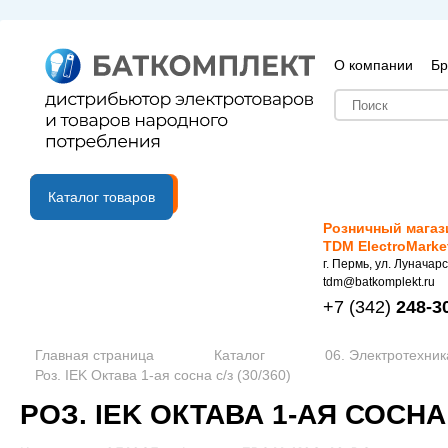
О компании
Бр
B2B портал
Каталог товаров
Розничный магаз
TDM ElectroMarke
г. Пермь, ул. Луначарс
tdm@batkomplekt.ru
+7
(342)
248-3
Главная страница
Каталог
06. Электротехник
Роз. IEK Октава 1-ая сосна с/з (30/360)
РОЗ. IEK ОКТАВА 1-АЯ СОСНА С