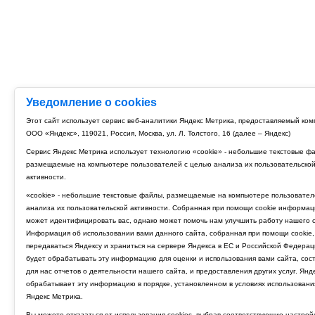
Уведомление о cookies
Этот сайт использует сервис веб-аналитики Яндекс Метрика, предоставляемый ко
ООО «Яндекс», 119021, Россия, Москва, ул. Л. Толстого, 16 (далее – Яндекс)
Сервис Яндекс Метрика использует технологию «cookie» - небольшие текстовые ф
размещаемые на компьютере пользователей с целью анализа их пользовательско
активности.
«cookie» - небольшие текстовые файлы, размещаемые на компьютере пользовател
анализа их пользовательской активности. Собранная при помощи cookie информац
может идентифицировать вас, однако может помочь нам улучшить работу нашего с
Информация об использовании вами данного сайта, собранная при помощи cookie,
передаваться Яндексу и храниться на сервере Яндекса в ЕС и Российской Федерац
будет обрабатывать эту информацию для оценки и использования вами сайта, сос
для нас отчетов о деятельности нашего сайта, и предоставления других услуг. Янд
обрабатывает эту информацию в порядке, установленном в условиях использовани
Яндекс Метрика.
Вы можете отказаться от использования cookies, выбрав соответствующие настрой