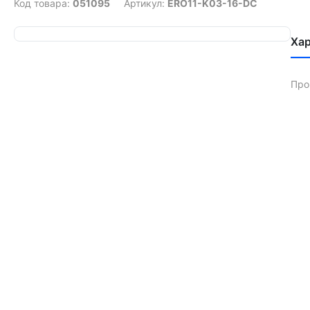
Код товара:
051095
Артикул:
ERO11-K03-16-DC
Ха
Про