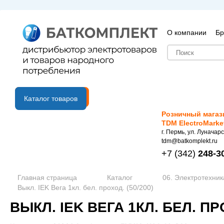
О компании
Бр
B2B портал
Каталог товаров
Розничный магаз
TDM ElectroMarke
г. Пермь, ул. Луначарс
tdm@batkomplekt.ru
+7
(342)
248-3
Главная страница
Каталог
06. Электротехник
Выкл. IEK Вега 1кл. бел. проход. (50/200)
ВЫКЛ. IEK ВЕГА 1КЛ. БЕЛ. ПРО