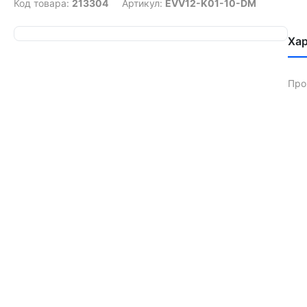
Код товара:
213304
Артикул:
EVV12-K01-10-DM
Ха
Про