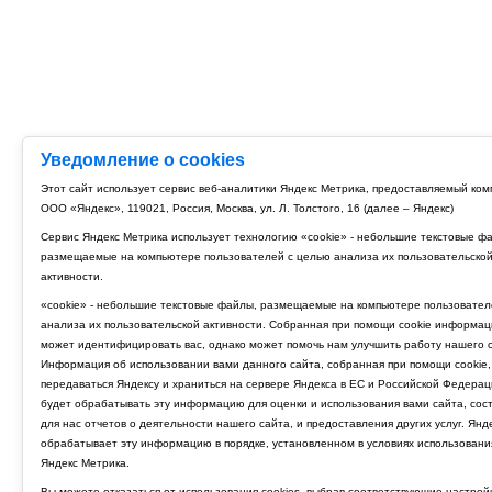
Уведомление о cookies
Этот сайт использует сервис веб-аналитики Яндекс Метрика, предоставляемый ко
ООО «Яндекс», 119021, Россия, Москва, ул. Л. Толстого, 16 (далее – Яндекс)
Сервис Яндекс Метрика использует технологию «cookie» - небольшие текстовые ф
размещаемые на компьютере пользователей с целью анализа их пользовательско
активности.
«cookie» - небольшие текстовые файлы, размещаемые на компьютере пользовател
анализа их пользовательской активности. Собранная при помощи cookie информац
может идентифицировать вас, однако может помочь нам улучшить работу нашего с
Информация об использовании вами данного сайта, собранная при помощи cookie,
передаваться Яндексу и храниться на сервере Яндекса в ЕС и Российской Федерац
будет обрабатывать эту информацию для оценки и использования вами сайта, сос
для нас отчетов о деятельности нашего сайта, и предоставления других услуг. Янд
обрабатывает эту информацию в порядке, установленном в условиях использовани
Яндекс Метрика.
Вы можете отказаться от использования cookies, выбрав соответствующие настрой