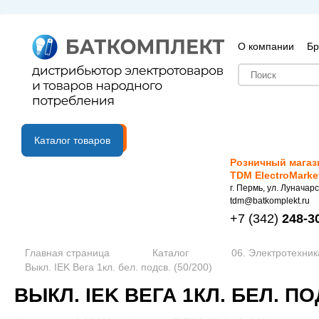
О компании
Бр
B2B портал
Каталог товаров
Розничный магаз
TDM ElectroMarke
г. Пермь, ул. Луначарс
tdm@batkomplekt.ru
+7
(342)
248-3
Главная страница
Каталог
06. Электротехник
Выкл. IEK Вега 1кл. бел. подсв. (50/200)
ВЫКЛ. IEK ВЕГА 1КЛ. БЕЛ. ПОД