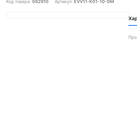
Код товара:
062910
Артикул:
EVV11-K01-10-DM
Ха
Про