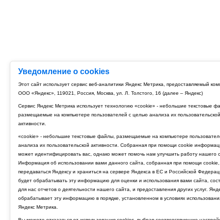
Уведомление о cookies
Этот сайт использует сервис веб-аналитики Яндекс Метрика, предоставляемый ко
ООО «Яндекс», 119021, Россия, Москва, ул. Л. Толстого, 16 (далее – Яндекс)
Сервис Яндекс Метрика использует технологию «cookie» - небольшие текстовые ф
размещаемые на компьютере пользователей с целью анализа их пользовательско
активности.
«cookie» - небольшие текстовые файлы, размещаемые на компьютере пользовател
анализа их пользовательской активности. Собранная при помощи cookie информац
может идентифицировать вас, однако может помочь нам улучшить работу нашего с
Информация об использовании вами данного сайта, собранная при помощи cookie,
передаваться Яндексу и храниться на сервере Яндекса в ЕС и Российской Федерац
будет обрабатывать эту информацию для оценки и использования вами сайта, сос
для нас отчетов о деятельности нашего сайта, и предоставления других услуг. Янд
обрабатывает эту информацию в порядке, установленном в условиях использовани
Яндекс Метрика.
Вы можете отказаться от использования cookies, выбрав соответствующие настрой