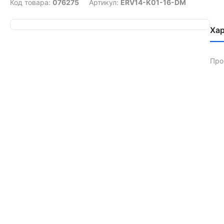
Код товара:
076275
Артикул:
ERV14-K01-16-DM
Ха
Про