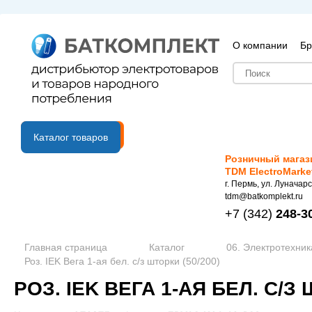
О компании
Бр
B2B портал
Каталог товаров
Розничный магаз
TDM ElectroMarke
г. Пермь, ул. Луначарс
tdm@batkomplekt.ru
+7
(342)
248-3
Главная страница
Каталог
06. Электротехник
Роз. IEK Вега 1-ая бел. с/з шторки (50/200)
РОЗ. IEK ВЕГА 1-АЯ БЕЛ. С/З 