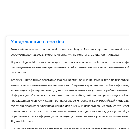
Уведомление о cookies
Этот сайт использует сервис веб-аналитики Яндекс Метрика, предоставляемый ко
ООО «Яндекс», 119021, Россия, Москва, ул. Л. Толстого, 16 (далее – Яндекс)
Сервис Яндекс Метрика использует технологию «cookie» - небольшие текстовые ф
размещаемые на компьютере пользователей с целью анализа их пользовательско
активности.
«cookie» - небольшие текстовые файлы, размещаемые на компьютере пользовател
анализа их пользовательской активности. Собранная при помощи cookie информац
может идентифицировать вас, однако может помочь нам улучшить работу нашего с
Информация об использовании вами данного сайта, собранная при помощи cookie,
передаваться Яндексу и храниться на сервере Яндекса в ЕС и Российской Федерац
будет обрабатывать эту информацию для оценки и использования вами сайта, сос
для нас отчетов о деятельности нашего сайта, и предоставления других услуг. Янд
обрабатывает эту информацию в порядке, установленном в условиях использовани
Яндекс Метрика.
Вы можете отказаться от использования cookies, выбрав соответствующие настрой