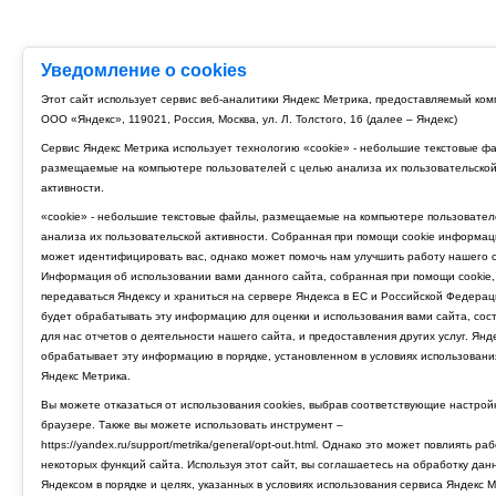
Уведомление о cookies
Этот сайт использует сервис веб-аналитики Яндекс Метрика, предоставляемый ко
ООО «Яндекс», 119021, Россия, Москва, ул. Л. Толстого, 16 (далее – Яндекс)
Сервис Яндекс Метрика использует технологию «cookie» - небольшие текстовые ф
размещаемые на компьютере пользователей с целью анализа их пользовательско
активности.
«cookie» - небольшие текстовые файлы, размещаемые на компьютере пользовател
анализа их пользовательской активности. Собранная при помощи cookie информац
может идентифицировать вас, однако может помочь нам улучшить работу нашего с
Информация об использовании вами данного сайта, собранная при помощи cookie,
передаваться Яндексу и храниться на сервере Яндекса в ЕС и Российской Федерац
будет обрабатывать эту информацию для оценки и использования вами сайта, сос
для нас отчетов о деятельности нашего сайта, и предоставления других услуг. Янд
обрабатывает эту информацию в порядке, установленном в условиях использовани
Яндекс Метрика.
Вы можете отказаться от использования cookies, выбрав соответствующие настрой
браузере. Также вы можете использовать инструмент –
https://yandex.ru/support/metrika/general/opt-out.html. Однако это может повлиять ра
некоторых функций сайта. Используя этот сайт, вы соглашаетесь на обработку дан
Яндексом в порядке и целях, указанных в условиях использования сервиса Яндекс М