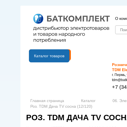
О ком
B2B портал
Каталог товаров
Рознич
TDM El
г. Пермь,
tdm@batk
+7
(34
Главная страница
Каталог
06. Эле
Роз. TDM Дача TV сосна (12/120)
РОЗ. TDM ДАЧА TV СОСНА