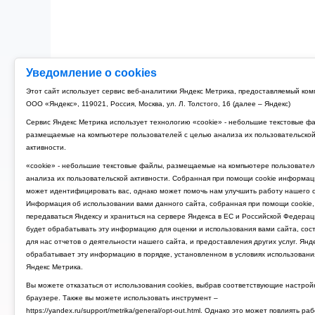
Уведомление о cookies
Этот сайт использует сервис веб-аналитики Яндекс Метрика, предоставляемый ко
ООО «Яндекс», 119021, Россия, Москва, ул. Л. Толстого, 16 (далее – Яндекс)
Сервис Яндекс Метрика использует технологию «cookie» - небольшие текстовые ф
размещаемые на компьютере пользователей с целью анализа их пользовательско
активности.
«cookie» - небольшие текстовые файлы, размещаемые на компьютере пользовател
анализа их пользовательской активности. Собранная при помощи cookie информац
может идентифицировать вас, однако может помочь нам улучшить работу нашего с
Информация об использовании вами данного сайта, собранная при помощи cookie,
передаваться Яндексу и храниться на сервере Яндекса в ЕС и Российской Федерац
будет обрабатывать эту информацию для оценки и использования вами сайта, сос
для нас отчетов о деятельности нашего сайта, и предоставления других услуг. Янд
обрабатывает эту информацию в порядке, установленном в условиях использовани
Яндекс Метрика.
Вы можете отказаться от использования cookies, выбрав соответствующие настрой
браузере. Также вы можете использовать инструмент –
https://yandex.ru/support/metrika/general/opt-out.html. Однако это может повлиять ра