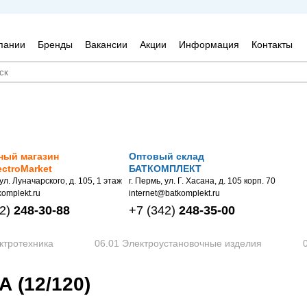
пании
Бренды
Вакансии
Акции
Информация
Контакты
ный магазин
Оптовый склад
ectroMarket
БАТКОМПЛЕКТ
 ул. Луначарского, д. 105, 1 этаж
г. Пермь, ул. Г. Хасана, д. 105 корп. 70
omplekt.ru
internet@batkomplekt.ru
2)
248-30-88
+7
(342)
248-35-00
ктротехника
06.01 Электроустановочные изделия
 (12/120)