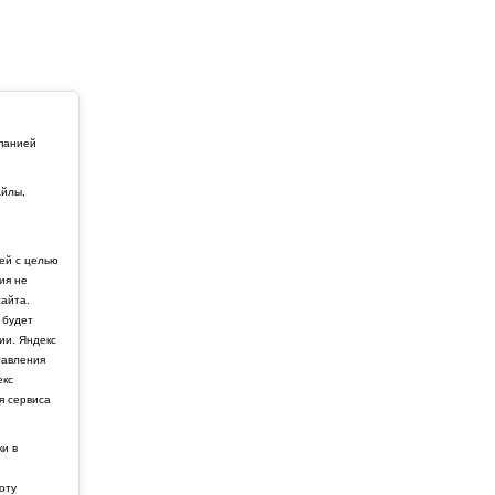
мпанией
айлы,
й
ей с целью
ия не
айта.
 будет
ии. Яндекс
тавления
екс
я сервиса
ки в
боту