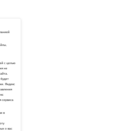
мпанией
айлы,
й
ей с целью
ия не
айта.
 будет
ии. Яндекс
тавления
екс
я сервиса
ки в
боту
ных о вас