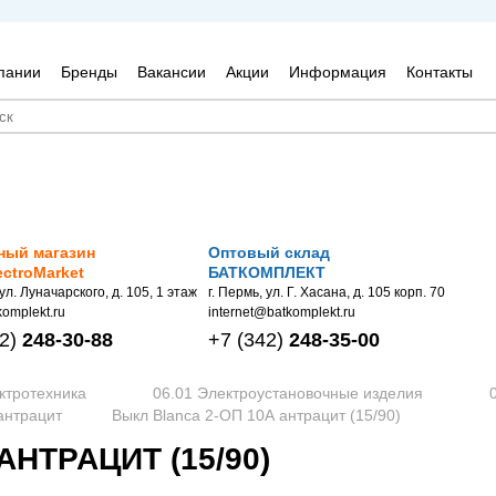
пании
Бренды
Вакансии
Акции
Информация
Контакты
ный магазин
Оптовый склад
ectroMarket
БАТКОМПЛЕКТ
 ул. Луначарского, д. 105, 1 этаж
г. Пермь, ул. Г. Хасана, д. 105 корп. 70
omplekt.ru
internet@batkomplekt.ru
2)
248-30-88
+7
(342)
248-35-00
ктротехника
06.01 Электроустановочные изделия
 антрацит
Выкл Blanca 2-ОП 10А антрацит (15/90)
АНТРАЦИТ (15/90)