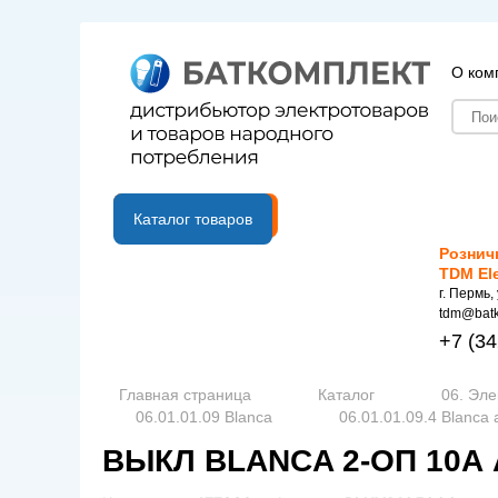
О ком
B2B портал
Каталог товаров
Рознич
TDM El
г. Пермь,
tdm@batk
+7
(34
Главная страница
Каталог
06. Эле
06.01.01.09 Blanca
06.01.01.09.4 Blanca
ВЫКЛ BLANCA 2-ОП 10А 