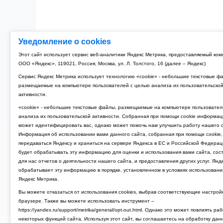
Уведомление о cookies
Этот сайт использует сервис веб-аналитики Яндекс Метрика, предоставляемый ко
ООО «Яндекс», 119021, Россия, Москва, ул. Л. Толстого, 16 (далее – Яндекс)
Сервис Яндекс Метрика использует технологию «cookie» - небольшие текстовые ф
размещаемые на компьютере пользователей с целью анализа их пользовательско
активности.
«cookie» - небольшие текстовые файлы, размещаемые на компьютере пользовател
анализа их пользовательской активности. Собранная при помощи cookie информац
может идентифицировать вас, однако может помочь нам улучшить работу нашего с
Информация об использовании вами данного сайта, собранная при помощи cookie,
передаваться Яндексу и храниться на сервере Яндекса в ЕС и Российской Федерац
будет обрабатывать эту информацию для оценки и использования вами сайта, сос
для нас отчетов о деятельности нашего сайта, и предоставления других услуг. Янд
обрабатывает эту информацию в порядке, установленном в условиях использовани
Яндекс Метрика.
Вы можете отказаться от использования cookies, выбрав соответствующие настрой
браузере. Также вы можете использовать инструмент –
https://yandex.ru/support/metrika/general/opt-out.html. Однако это может повлиять ра
некоторых функций сайта. Используя этот сайт, вы соглашаетесь на обработку дан