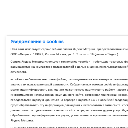
Уведомление о cookies
Этот сайт использует сервис веб-аналитики Яндекс Метрика, предоставляемый ко
ООО «Яндекс», 119021, Россия, Москва, ул. Л. Толстого, 16 (далее – Яндекс)
Сервис Яндекс Метрика использует технологию «cookie» - небольшие текстовые ф
размещаемые на компьютере пользователей с целью анализа их пользовательско
активности.
«cookie» - небольшие текстовые файлы, размещаемые на компьютере пользовател
анализа их пользовательской активности. Собранная при помощи cookie информац
может идентифицировать вас, однако может помочь нам улучшить работу нашего с
Информация об использовании вами данного сайта, собранная при помощи cookie,
передаваться Яндексу и храниться на сервере Яндекса в ЕС и Российской Федерац
будет обрабатывать эту информацию для оценки и использования вами сайта, сос
для нас отчетов о деятельности нашего сайта, и предоставления других услуг. Янд
обрабатывает эту информацию в порядке, установленном в условиях использовани
Яндекс Метрика.
Вы можете отказаться от использования cookies, выбрав соответствующие настрой