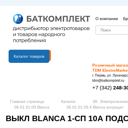
О компании
Бр
B2B портал
Каталог товаров
Розничный магаз
TDM ElectroMarke
г. Пермь, ул. Луначарс
tdm@batkomplekt.ru
+7
(342)
248-3
Главная страница
Каталог
06. Электротехник
06.01.01.09 Blanca
06.01.01.09.4 Blanca антрацит
ВЫКЛ BLANCA 1-СП 10А ПОДС