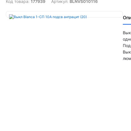
Код товара:
177939
Артикул:
BLNVS010116
Оп
Вык
одн
Под
Вык
люм