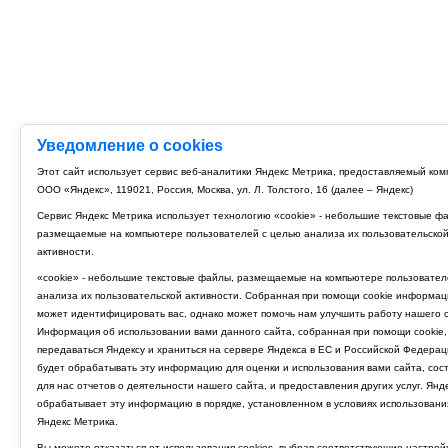
Уведомление о cookies
Этот сайт использует сервис веб-аналитики Яндекс Метрика, предоставляемый ко
ООО «Яндекс», 119021, Россия, Москва, ул. Л. Толстого, 16 (далее – Яндекс)
Сервис Яндекс Метрика использует технологию «cookie» - небольшие текстовые ф
размещаемые на компьютере пользователей с целью анализа их пользовательско
активности.
«cookie» - небольшие текстовые файлы, размещаемые на компьютере пользовател
анализа их пользовательской активности. Собранная при помощи cookie информац
может идентифицировать вас, однако может помочь нам улучшить работу нашего с
Информация об использовании вами данного сайта, собранная при помощи cookie,
передаваться Яндексу и храниться на сервере Яндекса в ЕС и Российской Федерац
будет обрабатывать эту информацию для оценки и использования вами сайта, сос
для нас отчетов о деятельности нашего сайта, и предоставления других услуг. Янд
обрабатывает эту информацию в порядке, установленном в условиях использовани
Яндекс Метрика.
Вы можете отказаться от использования cookies, выбрав соответствующие настрой