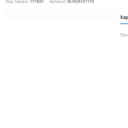
Код товара:
177881
Артикул:
BLNVA101116
Ха
Про