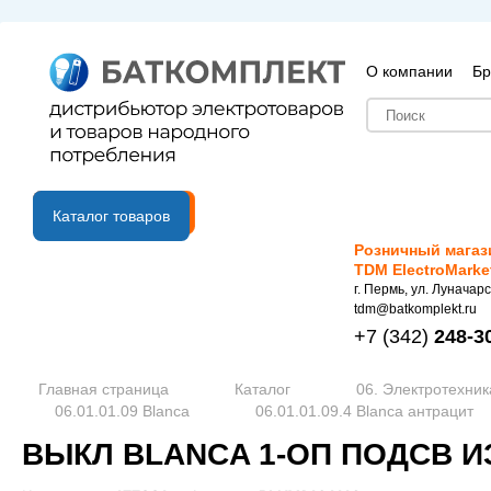
О компании
Бр
B2B портал
Каталог товаров
Розничный магаз
TDM ElectroMarke
г. Пермь, ул. Луначарс
tdm@batkomplekt.ru
+7
(342)
248-3
Главная страница
Каталог
06. Электротехник
06.01.01.09 Blanca
06.01.01.09.4 Blanca антрацит
ВЫКЛ BLANCA 1-ОП ПОДСВ И