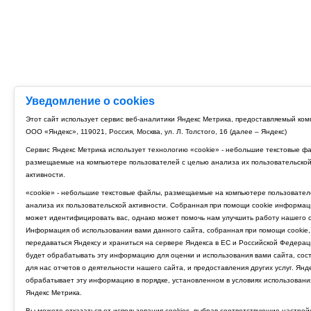
Уведомление о cookies
Этот сайт использует сервис веб-аналитики Яндекс Метрика, предоставляемый ко
ООО «Яндекс», 119021, Россия, Москва, ул. Л. Толстого, 16 (далее – Яндекс)
Сервис Яндекс Метрика использует технологию «cookie» - небольшие текстовые ф
размещаемые на компьютере пользователей с целью анализа их пользовательско
активности.
«cookie» - небольшие текстовые файлы, размещаемые на компьютере пользовател
анализа их пользовательской активности. Собранная при помощи cookie информац
может идентифицировать вас, однако может помочь нам улучшить работу нашего с
Информация об использовании вами данного сайта, собранная при помощи cookie,
передаваться Яндексу и храниться на сервере Яндекса в ЕС и Российской Федерац
будет обрабатывать эту информацию для оценки и использования вами сайта, сос
для нас отчетов о деятельности нашего сайта, и предоставления других услуг. Янд
обрабатывает эту информацию в порядке, установленном в условиях использовани
Яндекс Метрика.
Вы можете отказаться от использования cookies, выбрав соответствующие настрой