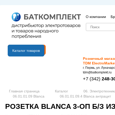
О компании
Бр
B2B портал
Каталог товаров
Розничный магаз
TDM ElectroMarke
г. Пермь, ул. Луначарс
tdm@batkomplekt.ru
+7
(342)
248-3
Главная страница
Каталог
06. Электротехник
06.01.01.09 Blanca
06.01.01.09.4 Blanca антрацит
РОЗЕТКА BLANCA 3-ОП Б/З И