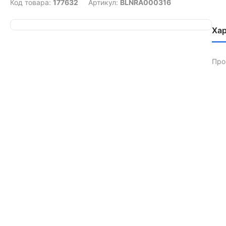
Код товара:
177632
Артикул:
BLNRA000316
Ха
Про