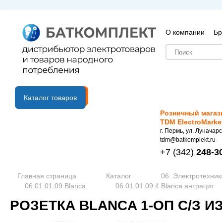
О компании
Бр
B2B портал
Каталог товаров
Розничный магаз
TDM ElectroMarke
г. Пермь, ул. Луначарс
tdm@batkomplekt.ru
+7
(342)
248-3
Главная страница
Каталог
06. Электротехник
06.01.01.09 Blanca
06.01.01.09.4 Blanca антрацит
РОЗЕТКА BLANCA 1-ОП С/З И