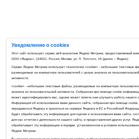
Уведомление о cookies
Этот сайт использует сервис веб-аналитики Яндекс Метрика, предоставляемый ко
ООО «Яндекс», 119021, Россия, Москва, ул. Л. Толстого, 16 (далее – Яндекс)
Сервис Яндекс Метрика использует технологию «cookie» - небольшие текстовые ф
размещаемые на компьютере пользователей с целью анализа их пользовательско
активности.
«cookie» - небольшие текстовые файлы, размещаемые на компьютере пользовател
анализа их пользовательской активности. Собранная при помощи cookie информац
может идентифицировать вас, однако может помочь нам улучшить работу нашего с
Информация об использовании вами данного сайта, собранная при помощи cookie,
передаваться Яндексу и храниться на сервере Яндекса в ЕС и Российской Федерац
будет обрабатывать эту информацию для оценки и использования вами сайта, сос
для нас отчетов о деятельности нашего сайта, и предоставления других услуг. Янд
обрабатывает эту информацию в порядке, установленном в условиях использовани
Яндекс Метрика.
Вы можете отказаться от использования cookies, выбрав соответствующие настрой