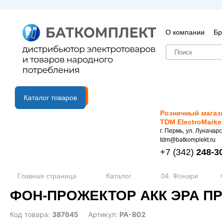
О компании
Бр
B2B портал
Каталог товаров
Розничный магаз
TDM ElectroMarke
г. Пермь, ул. Луначарс
tdm@batkomplekt.ru
+7
(342)
248-3
Главная страница
Каталог
04. Фонари
ФОН-ПРОЖЕКТОР АКК ЭРА ПРА
Код товара:
387645
Артикул:
PA-802