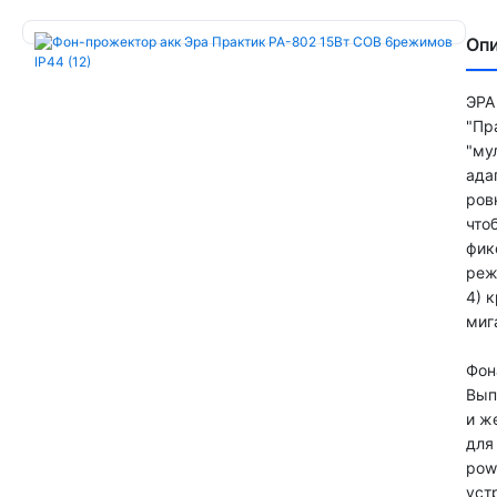
Оп
ЭРА
"Пр
"му
ада
ров
что
фик
реж
4) 
миг
Фон
Вып
и ж
для
pow
уст