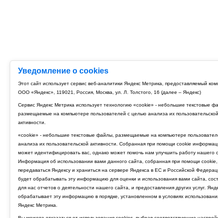
Уведомление о cookies
Этот сайт использует сервис веб-аналитики Яндекс Метрика, предоставляемый ко
ООО «Яндекс», 119021, Россия, Москва, ул. Л. Толстого, 16 (далее – Яндекс)
Сервис Яндекс Метрика использует технологию «cookie» - небольшие текстовые ф
размещаемые на компьютере пользователей с целью анализа их пользовательско
активности.
«cookie» - небольшие текстовые файлы, размещаемые на компьютере пользовател
анализа их пользовательской активности. Собранная при помощи cookie информац
может идентифицировать вас, однако может помочь нам улучшить работу нашего с
Информация об использовании вами данного сайта, собранная при помощи cookie,
передаваться Яндексу и храниться на сервере Яндекса в ЕС и Российской Федерац
будет обрабатывать эту информацию для оценки и использования вами сайта, сос
для нас отчетов о деятельности нашего сайта, и предоставления других услуг. Янд
обрабатывает эту информацию в порядке, установленном в условиях использовани
Яндекс Метрика.
Вы можете отказаться от использования cookies, выбрав соответствующие настрой