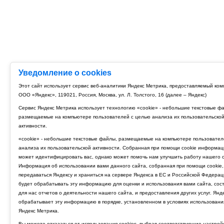
Уведомление о cookies
Этот сайт использует сервис веб-аналитики Яндекс Метрика, предоставляемый ко
ООО «Яндекс», 119021, Россия, Москва, ул. Л. Толстого, 16 (далее – Яндекс)
Сервис Яндекс Метрика использует технологию «cookie» - небольшие текстовые ф
размещаемые на компьютере пользователей с целью анализа их пользовательско
активности.
«cookie» - небольшие текстовые файлы, размещаемые на компьютере пользовател
анализа их пользовательской активности. Собранная при помощи cookie информац
может идентифицировать вас, однако может помочь нам улучшить работу нашего с
Информация об использовании вами данного сайта, собранная при помощи cookie,
передаваться Яндексу и храниться на сервере Яндекса в ЕС и Российской Федерац
будет обрабатывать эту информацию для оценки и использования вами сайта, сос
для нас отчетов о деятельности нашего сайта, и предоставления других услуг. Янд
обрабатывает эту информацию в порядке, установленном в условиях использовани
Яндекс Метрика.
Вы можете отказаться от использования cookies, выбрав соответствующие настрой