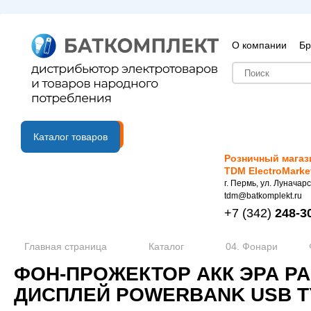
О компании
Бр
B2B портал
Каталог товаров
Розничный магаз
TDM ElectroMarke
г. Пермь, ул. Луначарс
tdm@batkomplekt.ru
+7
(342)
248-3
Главная страница
Каталог
04. Фонари
ФОН-ПРОЖЕКТОР АКК ЭРА PA
ДИСПЛЕЙ POWERBANK USB TY