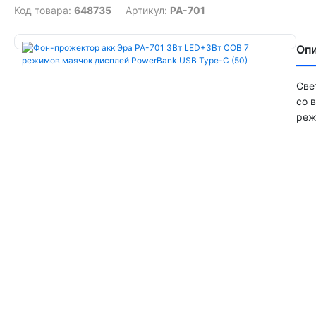
Код товара:
648735
Артикул:
PA-701
Оп
Све
со 
реж