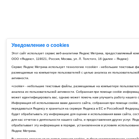
Уведомление о cookies
Этот сайт использует сервис веб-аналитики Яндекс Метрика, предоставляемый ко
ООО «Яндекс», 119021, Россия, Москва, ул. Л. Толстого, 16 (далее – Яндекс)
Сервис Яндекс Метрика использует технологию «cookie» - небольшие текстовые ф
размещаемые на компьютере пользователей с целью анализа их пользовательско
активности.
«cookie» - небольшие текстовые файлы, размещаемые на компьютере пользовател
анализа их пользовательской активности. Собранная при помощи cookie информац
может идентифицировать вас, однако может помочь нам улучшить работу нашего с
Информация об использовании вами данного сайта, собранная при помощи cookie,
передаваться Яндексу и храниться на сервере Яндекса в ЕС и Российской Федерац
будет обрабатывать эту информацию для оценки и использования вами сайта, сос
для нас отчетов о деятельности нашего сайта, и предоставления других услуг. Янд
обрабатывает эту информацию в порядке, установленном в условиях использовани
Яндекс Метрика.
Вы можете отказаться от использования cookies, выбрав соответствующие настрой