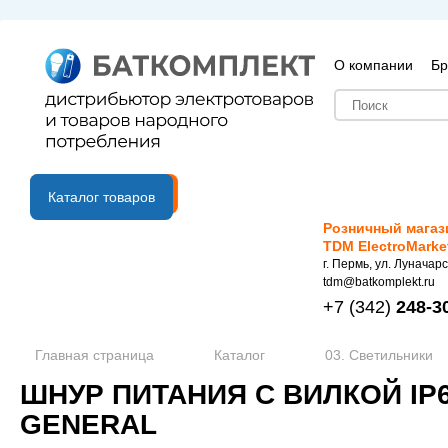
О компании
Бр
B2B портал
Каталог товаров
Розничный магаз
TDM ElectroMarke
г. Пермь, ул. Луначарс
tdm@batkomplekt.ru
+7
(342)
248-3
Главная страница
Каталог
03. Светильники
ШНУР ПИТАНИЯ С ВИЛКОЙ IP67
GENERAL