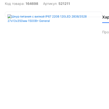
Код товара:
164698
Артикул:
521211
Ха
Про