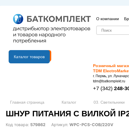
О компании
Бр
B2B портал
Каталог товаров
Розничный магаз
TDM ElectroMarke
г. Пермь, ул. Луначарс
tdm@batkomplekt.ru
+7
(342)
248-3
Главная страница
Каталог
03. Светильники
ШНУР ПИТАНИЯ С ВИЛКОЙ IP2
Код товара:
579862
Артикул:
WPC-PCS-COB/220V