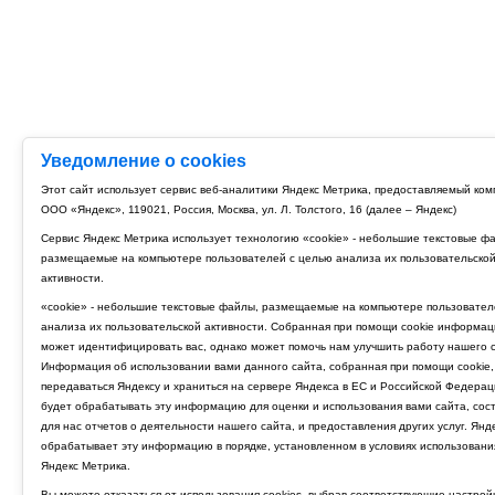
Уведомление о cookies
Этот сайт использует сервис веб-аналитики Яндекс Метрика, предоставляемый ко
ООО «Яндекс», 119021, Россия, Москва, ул. Л. Толстого, 16 (далее – Яндекс)
Сервис Яндекс Метрика использует технологию «cookie» - небольшие текстовые ф
размещаемые на компьютере пользователей с целью анализа их пользовательско
активности.
«cookie» - небольшие текстовые файлы, размещаемые на компьютере пользовател
анализа их пользовательской активности. Собранная при помощи cookie информац
может идентифицировать вас, однако может помочь нам улучшить работу нашего с
Информация об использовании вами данного сайта, собранная при помощи cookie,
передаваться Яндексу и храниться на сервере Яндекса в ЕС и Российской Федерац
будет обрабатывать эту информацию для оценки и использования вами сайта, сос
для нас отчетов о деятельности нашего сайта, и предоставления других услуг. Янд
обрабатывает эту информацию в порядке, установленном в условиях использовани
Яндекс Метрика.
Вы можете отказаться от использования cookies, выбрав соответствующие настрой