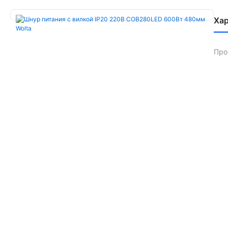
Ха
Про