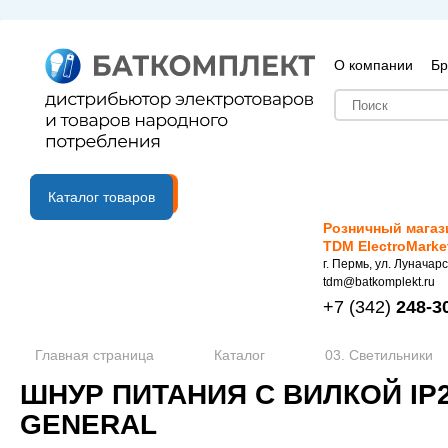
О компании
Бр
B2B портал
Каталог товаров
Розничный магаз
TDM ElectroMarke
г. Пермь, ул. Луначарс
tdm@batkomplekt.ru
+7
(342)
248-3
Главная страница
Каталог
03. Светильники
ШНУР ПИТАНИЯ С ВИЛКОЙ IP20
GENERAL