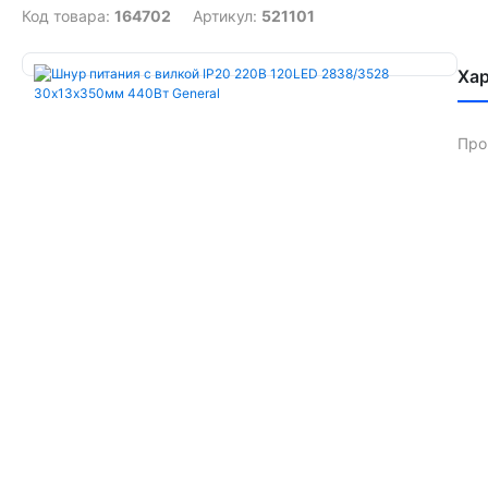
Код товара:
164702
Артикул:
521101
Ха
Про