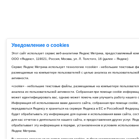
Уведомление о cookies
Этот сайт использует сервис веб-аналитики Яндекс Метрика, предоставляемый ко
ООО «Яндекс», 119021, Россия, Москва, ул. Л. Толстого, 16 (далее – Яндекс)
Сервис Яндекс Метрика использует технологию «cookie» - небольшие текстовые ф
размещаемые на компьютере пользователей с целью анализа их пользовательско
активности.
«cookie» - небольшие текстовые файлы, размещаемые на компьютере пользовател
анализа их пользовательской активности. Собранная при помощи cookie информац
может идентифицировать вас, однако может помочь нам улучшить работу нашего с
Информация об использовании вами данного сайта, собранная при помощи cookie,
передаваться Яндексу и храниться на сервере Яндекса в ЕС и Российской Федерац
будет обрабатывать эту информацию для оценки и использования вами сайта, сос
для нас отчетов о деятельности нашего сайта, и предоставления других услуг. Янд
обрабатывает эту информацию в порядке, установленном в условиях использовани
Яндекс Метрика.
Вы можете отказаться от использования cookies, выбрав соответствующие настрой