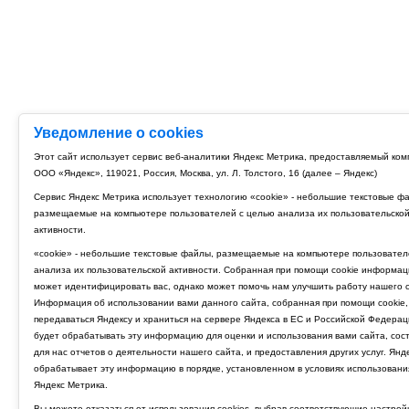
Уведомление о cookies
Этот сайт использует сервис веб-аналитики Яндекс Метрика, предоставляемый ко
ООО «Яндекс», 119021, Россия, Москва, ул. Л. Толстого, 16 (далее – Яндекс)
Сервис Яндекс Метрика использует технологию «cookie» - небольшие текстовые ф
размещаемые на компьютере пользователей с целью анализа их пользовательско
активности.
«cookie» - небольшие текстовые файлы, размещаемые на компьютере пользовател
анализа их пользовательской активности. Собранная при помощи cookie информац
может идентифицировать вас, однако может помочь нам улучшить работу нашего с
Информация об использовании вами данного сайта, собранная при помощи cookie,
передаваться Яндексу и храниться на сервере Яндекса в ЕС и Российской Федерац
будет обрабатывать эту информацию для оценки и использования вами сайта, сос
для нас отчетов о деятельности нашего сайта, и предоставления других услуг. Янд
обрабатывает эту информацию в порядке, установленном в условиях использовани
Яндекс Метрика.
Вы можете отказаться от использования cookies, выбрав соответствующие настрой