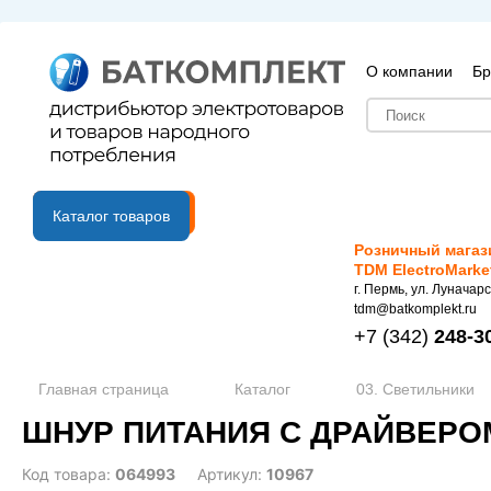
О компании
Бр
B2B портал
Каталог товаров
Розничный магаз
TDM ElectroMarke
г. Пермь, ул. Луначарс
tdm@batkomplekt.ru
+7
(342)
248-3
Главная страница
Каталог
03. Светильники
ШНУР ПИТАНИЯ С ДРАЙВЕРОМ 
Код товара:
064993
Артикул:
10967