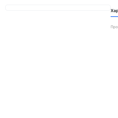
Ха
Про