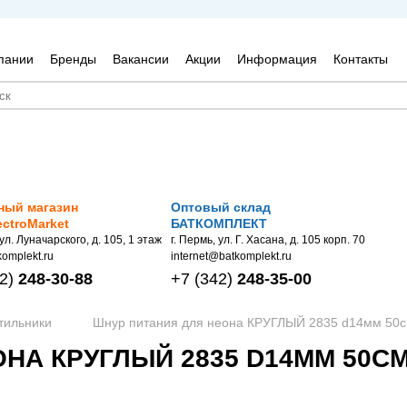
пании
Бренды
Вакансии
Акции
Информация
Контакты
ный магазин
Оптовый склад
ectroMarket
БАТКОМПЛЕКТ
 ул. Луначарского, д. 105, 1 этаж
г. Пермь, ул. Г. Хасана, д. 105 корп. 70
omplekt.ru
internet@batkomplekt.ru
2)
248-30-88
+7
(342)
248-35-00
тильники
Шнур питания для неона КРУГЛЫЙ 2835 d14мм 50см
НА КРУГЛЫЙ 2835 D14ММ 50СМ