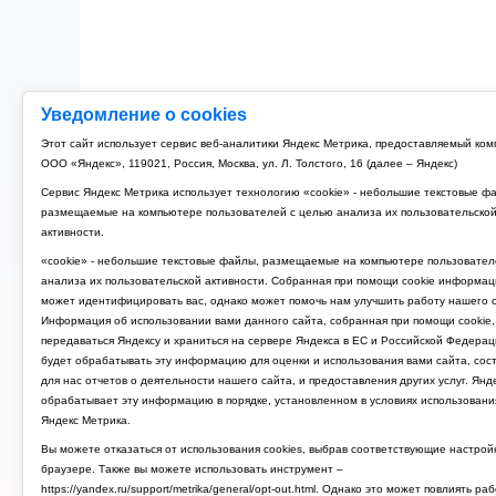
Уведомление о cookies
Этот сайт использует сервис веб-аналитики Яндекс Метрика, предоставляемый ко
ООО «Яндекс», 119021, Россия, Москва, ул. Л. Толстого, 16 (далее – Яндекс)
Сервис Яндекс Метрика использует технологию «cookie» - небольшие текстовые ф
размещаемые на компьютере пользователей с целью анализа их пользовательско
активности.
«cookie» - небольшие текстовые файлы, размещаемые на компьютере пользовател
анализа их пользовательской активности. Собранная при помощи cookie информац
может идентифицировать вас, однако может помочь нам улучшить работу нашего с
Информация об использовании вами данного сайта, собранная при помощи cookie,
передаваться Яндексу и храниться на сервере Яндекса в ЕС и Российской Федерац
будет обрабатывать эту информацию для оценки и использования вами сайта, сос
для нас отчетов о деятельности нашего сайта, и предоставления других услуг. Янд
обрабатывает эту информацию в порядке, установленном в условиях использовани
Яндекс Метрика.
Вы можете отказаться от использования cookies, выбрав соответствующие настрой
браузере. Также вы можете использовать инструмент –
https://yandex.ru/support/metrika/general/opt-out.html. Однако это может повлиять ра