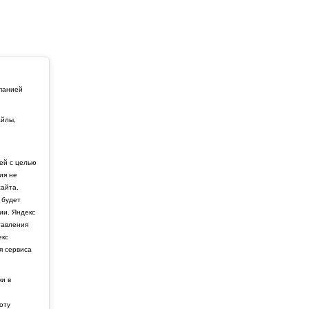
мпанией
айлы,
й
ей с целью
ия не
айта.
 будет
ии. Яндекс
тавления
екс
я сервиса
ки в
боту