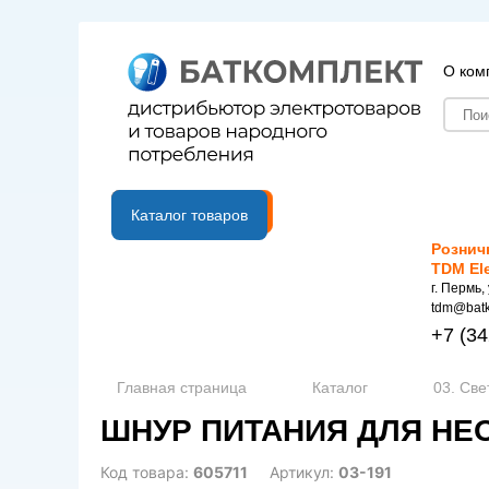
О ком
B2B портал
Каталог товаров
Рознич
TDM El
г. Пермь,
tdm@batk
+7
(34
Главная страница
Каталог
03. Све
ШНУР ПИТАНИЯ ДЛЯ НЕО
Код товара:
605711
Артикул:
03-191