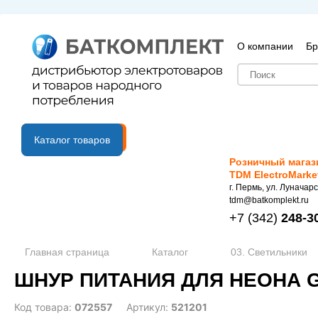
О компании
Бр
B2B портал
Каталог товаров
Розничный магаз
TDM ElectroMarke
г. Пермь, ул. Луначарс
tdm@batkomplekt.ru
+7
(342)
248-3
Главная страница
Каталог
03. Светильники
ШНУР ПИТАНИЯ ДЛЯ НЕОНА GE
Код товара:
072557
Артикул:
521201