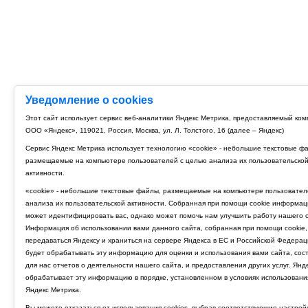
Уведомление о cookies
Этот сайт использует сервис веб-аналитики Яндекс Метрика, предоставляемый ко
ООО «Яндекс», 119021, Россия, Москва, ул. Л. Толстого, 16 (далее – Яндекс)
Сервис Яндекс Метрика использует технологию «cookie» - небольшие текстовые ф
размещаемые на компьютере пользователей с целью анализа их пользовательско
активности.
«cookie» - небольшие текстовые файлы, размещаемые на компьютере пользовател
анализа их пользовательской активности. Собранная при помощи cookie информац
может идентифицировать вас, однако может помочь нам улучшить работу нашего с
Информация об использовании вами данного сайта, собранная при помощи cookie,
передаваться Яндексу и храниться на сервере Яндекса в ЕС и Российской Федерац
будет обрабатывать эту информацию для оценки и использования вами сайта, сос
для нас отчетов о деятельности нашего сайта, и предоставления других услуг. Янд
обрабатывает эту информацию в порядке, установленном в условиях использовани
Яндекс Метрика.
Вы можете отказаться от использования cookies, выбрав соответствующие настрой