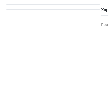
Ха
Про