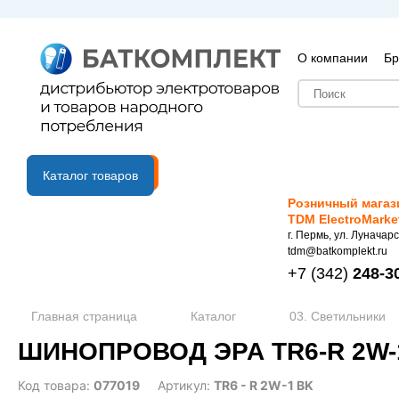
О компании
Бр
B2B портал
Каталог товаров
Розничный магаз
TDM ElectroMarke
г. Пермь, ул. Луначарс
tdm@batkomplekt.ru
+7
(342)
248-3
Главная страница
Каталог
03. Светильники
ШИНОПРОВОД ЭРА TR6-R 2W-
Код товара:
077019
Артикул:
TR6 - R 2W-1 BK