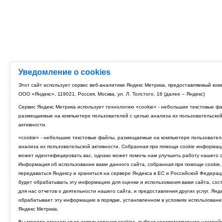
Уведомление о cookies
Этот сайт использует сервис веб-аналитики Яндекс Метрика, предоставляемый ко
ООО «Яндекс», 119021, Россия, Москва, ул. Л. Толстого, 16 (далее – Яндекс)
Сервис Яндекс Метрика использует технологию «cookie» - небольшие текстовые ф
размещаемые на компьютере пользователей с целью анализа их пользовательско
активности.
«cookie» - небольшие текстовые файлы, размещаемые на компьютере пользовател
анализа их пользовательской активности. Собранная при помощи cookie информац
может идентифицировать вас, однако может помочь нам улучшить работу нашего с
Информация об использовании вами данного сайта, собранная при помощи cookie,
передаваться Яндексу и храниться на сервере Яндекса в ЕС и Российской Федерац
будет обрабатывать эту информацию для оценки и использования вами сайта, сос
для нас отчетов о деятельности нашего сайта, и предоставления других услуг. Янд
обрабатывает эту информацию в порядке, установленном в условиях использовани
Яндекс Метрика.
Вы можете отказаться от использования cookies, выбрав соответствующие настрой