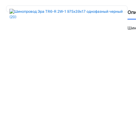
Оп
Шин