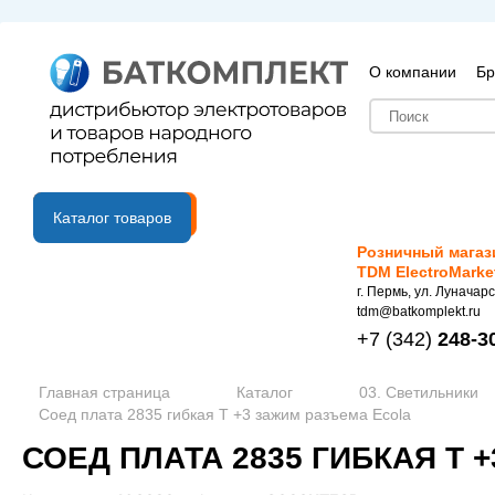
О компании
Бр
B2B портал
Каталог товаров
Розничный магаз
TDM ElectroMarke
г. Пермь, ул. Луначарс
tdm@batkomplekt.ru
+7
(342)
248-3
Главная страница
Каталог
03. Светильники
Соед плата 2835 гибкая T +3 зажим разъема Ecola
СОЕД ПЛАТА 2835 ГИБКАЯ T