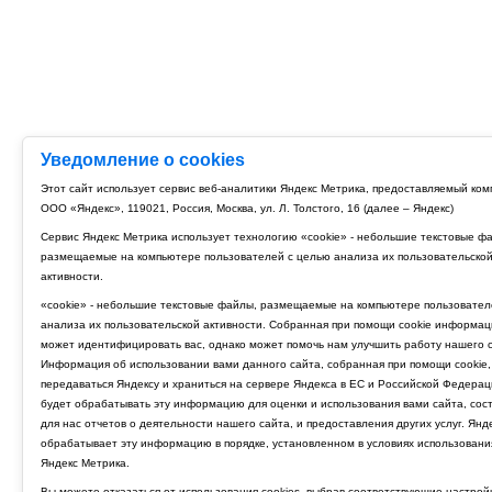
Уведомление о cookies
Этот сайт использует сервис веб-аналитики Яндекс Метрика, предоставляемый ко
ООО «Яндекс», 119021, Россия, Москва, ул. Л. Толстого, 16 (далее – Яндекс)
Сервис Яндекс Метрика использует технологию «cookie» - небольшие текстовые ф
размещаемые на компьютере пользователей с целью анализа их пользовательско
активности.
«cookie» - небольшие текстовые файлы, размещаемые на компьютере пользовател
анализа их пользовательской активности. Собранная при помощи cookie информац
может идентифицировать вас, однако может помочь нам улучшить работу нашего с
Информация об использовании вами данного сайта, собранная при помощи cookie,
передаваться Яндексу и храниться на сервере Яндекса в ЕС и Российской Федерац
будет обрабатывать эту информацию для оценки и использования вами сайта, сос
для нас отчетов о деятельности нашего сайта, и предоставления других услуг. Янд
обрабатывает эту информацию в порядке, установленном в условиях использовани
Яндекс Метрика.
Вы можете отказаться от использования cookies, выбрав соответствующие настрой