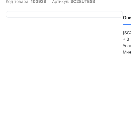
Код товара:
103929
Артикул:
SC28UTESB
Оп
[SC
+ 3
Упак
Мин