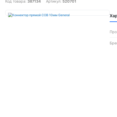
Код товара:
387134
Артикул:
520701
Ха
Про
Бре