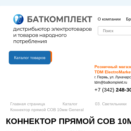
О компании
Бр
B2B портал
Каталог товаров
Розничный магаз
TDM ElectroMarke
г. Пермь, ул. Луначарс
tdm@batkomplekt.ru
+7
(342)
248-3
Главная страница
Каталог
03. Светильники
Коннектор прямой COB 10мм General
КОННЕКТОР ПРЯМОЙ COB 10