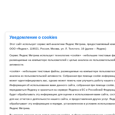
Уведомление о cookies
Этот сайт использует сервис веб-аналитики Яндекс Метрика, предоставляемый ко
ООО «Яндекс», 119021, Россия, Москва, ул. Л. Толстого, 16 (далее – Яндекс)
Сервис Яндекс Метрика использует технологию «cookie» - небольшие текстовые ф
размещаемые на компьютере пользователей с целью анализа их пользовательско
активности.
«cookie» - небольшие текстовые файлы, размещаемые на компьютере пользовател
анализа их пользовательской активности. Собранная при помощи cookie информац
может идентифицировать вас, однако может помочь нам улучшить работу нашего с
Информация об использовании вами данного сайта, собранная при помощи cookie,
передаваться Яндексу и храниться на сервере Яндекса в ЕС и Российской Федерац
будет обрабатывать эту информацию для оценки и использования вами сайта, сос
для нас отчетов о деятельности нашего сайта, и предоставления других услуг. Янд
обрабатывает эту информацию в порядке, установленном в условиях использовани
Яндекс Метрика.
Вы можете отказаться от использования cookies, выбрав соответствующие настрой