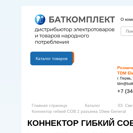
О ком
B2B портал
Каталог товаров
Рознич
TDM El
г. Пермь,
tdm@batk
+7
(34
Главная страница
Каталог
03. Све
Коннектор гибкий COB 2 разъема 10мм General
КОННЕКТОР ГИБКИЙ CO