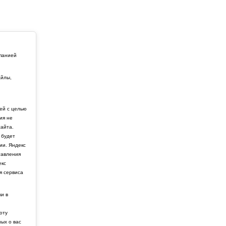
мпанией
айлы,
й
ей с целью
ия не
айта.
 будет
ии. Яндекс
тавления
екс
я сервиса
ки в
боту
ных о вас