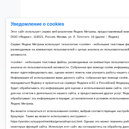
Уведомление о cookies
Этот сайт использует сервис веб-аналитики Яндекс Метрика, предоставляемый ко
ООО «Яндекс», 119021, Россия, Москва, ул. Л. Толстого, 16 (далее – Яндекс)
Сервис Яндекс Метрика использует технологию «cookie» - небольшие текстовые ф
размещаемые на компьютере пользователей с целью анализа их пользовательско
активности.
«cookie» - небольшие текстовые файлы, размещаемые на компьютере пользовател
анализа их пользовательской активности. Собранная при помощи cookie информац
может идентифицировать вас, однако может помочь нам улучшить работу нашего с
Информация об использовании вами данного сайта, собранная при помощи cookie,
передаваться Яндексу и храниться на сервере Яндекса в ЕС и Российской Федерац
будет обрабатывать эту информацию для оценки и использования вами сайта, сос
для нас отчетов о деятельности нашего сайта, и предоставления других услуг. Янд
обрабатывает эту информацию в порядке, установленном в условиях использовани
Яндекс Метрика.
Вы можете отказаться от использования cookies, выбрав соответствующие настрой
браузере. Также вы можете использовать инструмент –
https://yandex.ru/support/metrika/general/opt-out.html. Однако это может повлиять ра
некоторых функций сайта. Используя этот сайт, вы соглашаетесь на обработку дан