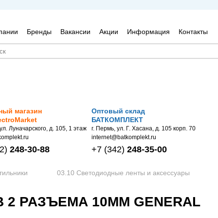
пании
Бренды
Вакансии
Акции
Информация
Контакты
ный магазин
Оптовый склад
ectroMarket
БАТКОМПЛЕКТ
 ул. Луначарского, д. 105, 1 этаж
г. Пермь, ул. Г. Хасана, д. 105 корп. 70
omplekt.ru
internet@batkomplekt.ru
2)
248-30-88
+7
(342)
248-35-00
тильники
03.10 Светодиодные ленты и аксессуары
B 2 РАЗЪЕМА 10ММ GENERAL