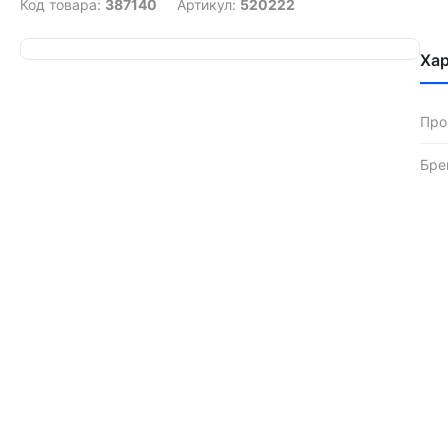
Код товара:
387140
Артикул:
520222
Ха
Про
Бре