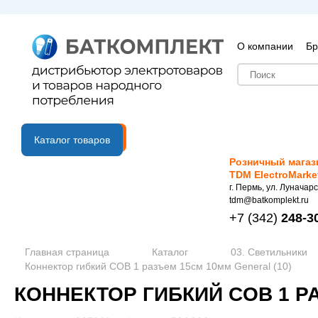
О компании
Бр
B2B портал
Каталог товаров
Розничный магаз
TDM ElectroMarke
г. Пермь, ул. Луначарс
tdm@batkomplekt.ru
+7
(342)
248-3
Главная страница
Каталог
03. Светильники
Коннектор гибкий COB 1 разъем 15см 10мм General (10)
КОННЕКТОР ГИБКИЙ COB 1 РА