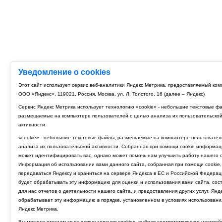
Уведомление о cookies
Этот сайт использует сервис веб-аналитики Яндекс Метрика, предоставляемый ко
ООО «Яндекс», 119021, Россия, Москва, ул. Л. Толстого, 16 (далее – Яндекс)
Сервис Яндекс Метрика использует технологию «cookie» - небольшие текстовые ф
размещаемые на компьютере пользователей с целью анализа их пользовательско
активности.
«cookie» - небольшие текстовые файлы, размещаемые на компьютере пользовател
анализа их пользовательской активности. Собранная при помощи cookie информац
может идентифицировать вас, однако может помочь нам улучшить работу нашего с
Информация об использовании вами данного сайта, собранная при помощи cookie,
передаваться Яндексу и храниться на сервере Яндекса в ЕС и Российской Федерац
будет обрабатывать эту информацию для оценки и использования вами сайта, сос
для нас отчетов о деятельности нашего сайта, и предоставления других услуг. Янд
обрабатывает эту информацию в порядке, установленном в условиях использовани
Яндекс Метрика.
Вы можете отказаться от использования cookies, выбрав соответствующие настрой