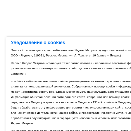
Уведомление о cookies
Этот сайт использует сервис веб-аналитики Яндекс Метрика, предоставляемый ко
ООО «Яндекс», 119021, Россия, Москва, ул. Л. Толстого, 16 (далее – Яндекс)
Сервис Яндекс Метрика использует технологию «cookie» - небольшие текстовые ф
размещаемые на компьютере пользователей с целью анализа их пользовательско
активности.
«cookie» - небольшие текстовые файлы, размещаемые на компьютере пользовател
анализа их пользовательской активности. Собранная при помощи cookie информац
может идентифицировать вас, однако может помочь нам улучшить работу нашего с
Информация об использовании вами данного сайта, собранная при помощи cookie,
передаваться Яндексу и храниться на сервере Яндекса в ЕС и Российской Федерац
будет обрабатывать эту информацию для оценки и использования вами сайта, сос
для нас отчетов о деятельности нашего сайта, и предоставления других услуг. Янд
обрабатывает эту информацию в порядке, установленном в условиях использовани
Яндекс Метрика.
Вы можете отказаться от использования cookies, выбрав соответствующие настрой