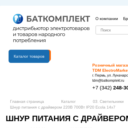
О компании
Бр
B2B портал
Каталог товаров
Розничный магаз
TDM ElectroMarke
г. Пермь, ул. Луначарс
tdm@batkomplekt.ru
+7
(342)
248-3
Главная страница
Каталог
03. Светильники
Шнур питания с драйвером 220В 700Вт IP20 Ecola 14x7
ШНУР ПИТАНИЯ С ДРАЙВЕРОМ 