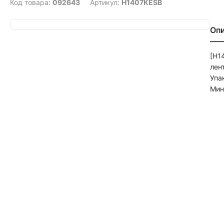
Код товара:
092643
Артикул:
H1407KESB
Оп
[H1
лен
Упа
Мин