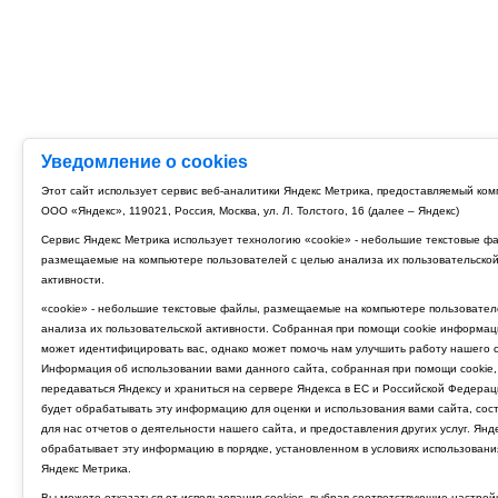
Уведомление о cookies
Этот сайт использует сервис веб-аналитики Яндекс Метрика, предоставляемый ко
ООО «Яндекс», 119021, Россия, Москва, ул. Л. Толстого, 16 (далее – Яндекс)
Сервис Яндекс Метрика использует технологию «cookie» - небольшие текстовые ф
размещаемые на компьютере пользователей с целью анализа их пользовательско
активности.
«cookie» - небольшие текстовые файлы, размещаемые на компьютере пользовател
анализа их пользовательской активности. Собранная при помощи cookie информац
может идентифицировать вас, однако может помочь нам улучшить работу нашего с
Информация об использовании вами данного сайта, собранная при помощи cookie,
передаваться Яндексу и храниться на сервере Яндекса в ЕС и Российской Федерац
будет обрабатывать эту информацию для оценки и использования вами сайта, сос
для нас отчетов о деятельности нашего сайта, и предоставления других услуг. Янд
обрабатывает эту информацию в порядке, установленном в условиях использовани
Яндекс Метрика.
Вы можете отказаться от использования cookies, выбрав соответствующие настрой