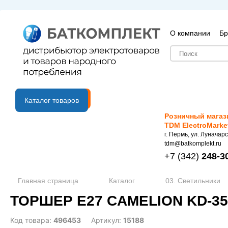
О компании
Бр
B2B портал
Каталог товаров
Розничный магаз
TDM ElectroMarke
г. Пермь, ул. Луначарс
tdm@batkomplekt.ru
+7
(342)
248-3
Главная страница
Каталог
03. Светильники
ТОРШЕР Е27 CAMELION KD-359
Код товара:
496453
Артикул:
15188