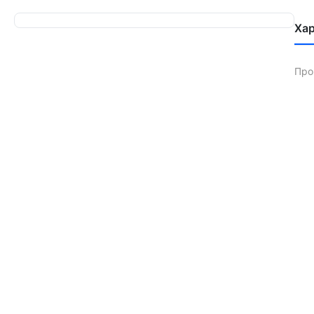
Ха
Про