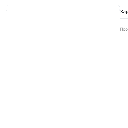
Ха
Про