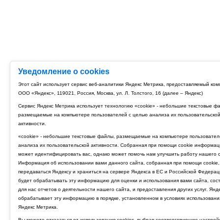
Уведомление о cookies
Этот сайт использует сервис веб-аналитики Яндекс Метрика, предоставляемый ко
ООО «Яндекс», 119021, Россия, Москва, ул. Л. Толстого, 16 (далее – Яндекс)
Сервис Яндекс Метрика использует технологию «cookie» - небольшие текстовые ф
размещаемые на компьютере пользователей с целью анализа их пользовательско
активности.
«cookie» - небольшие текстовые файлы, размещаемые на компьютере пользовател
анализа их пользовательской активности. Собранная при помощи cookie информац
может идентифицировать вас, однако может помочь нам улучшить работу нашего с
Информация об использовании вами данного сайта, собранная при помощи cookie,
передаваться Яндексу и храниться на сервере Яндекса в ЕС и Российской Федерац
будет обрабатывать эту информацию для оценки и использования вами сайта, сос
для нас отчетов о деятельности нашего сайта, и предоставления других услуг. Янд
обрабатывает эту информацию в порядке, установленном в условиях использовани
Яндекс Метрика.
Вы можете отказаться от использования cookies, выбрав соответствующие настрой