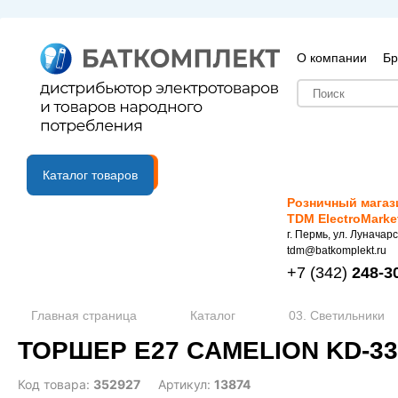
О компании
Бр
B2B портал
Каталог товаров
Розничный магаз
TDM ElectroMarke
г. Пермь, ул. Луначарс
tdm@batkomplekt.ru
+7
(342)
248-3
Главная страница
Каталог
03. Светильники
ТОРШЕР Е27 CAMELION KD-332
Код товара:
352927
Артикул:
13874