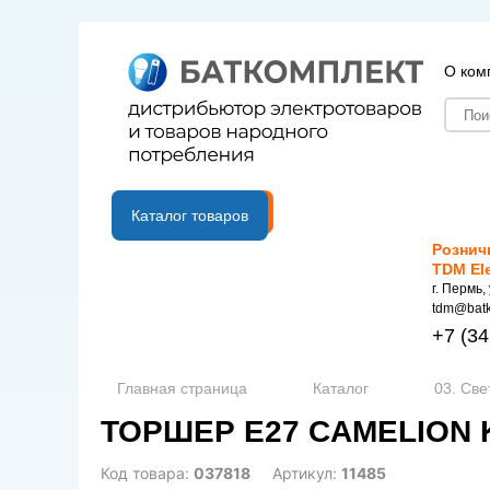
О ком
B2B портал
Каталог товаров
Рознич
TDM El
г. Пермь,
tdm@batk
+7
(34
Главная страница
Каталог
03. Све
ТОРШЕР Е27 CAMELION K
Код товара:
037818
Артикул:
11485