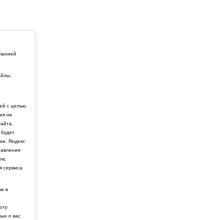
мпанией
айлы,
й
ей с целью
ия не
айта.
 будет
ии. Яндекс
тавления
екс
я сервиса
ки в
боту
ных о вас