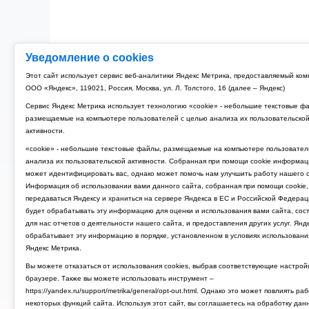
Уведомление о cookies
Этот сайт использует сервис веб-аналитики Яндекс Метрика, предоставляемый ко
ООО «Яндекс», 119021, Россия, Москва, ул. Л. Толстого, 16 (далее – Яндекс)
Сервис Яндекс Метрика использует технологию «cookie» - небольшие текстовые ф
размещаемые на компьютере пользователей с целью анализа их пользовательско
активности.
«cookie» - небольшие текстовые файлы, размещаемые на компьютере пользовател
анализа их пользовательской активности. Собранная при помощи cookie информац
может идентифицировать вас, однако может помочь нам улучшить работу нашего с
Информация об использовании вами данного сайта, собранная при помощи cookie,
передаваться Яндексу и храниться на сервере Яндекса в ЕС и Российской Федерац
будет обрабатывать эту информацию для оценки и использования вами сайта, сос
для нас отчетов о деятельности нашего сайта, и предоставления других услуг. Янд
обрабатывает эту информацию в порядке, установленном в условиях использовани
Яндекс Метрика.
Вы можете отказаться от использования cookies, выбрав соответствующие настрой
браузере. Также вы можете использовать инструмент –
https://yandex.ru/support/metrika/general/opt-out.html. Однако это может повлиять ра
некоторых функций сайта. Используя этот сайт, вы соглашаетесь на обработку дан