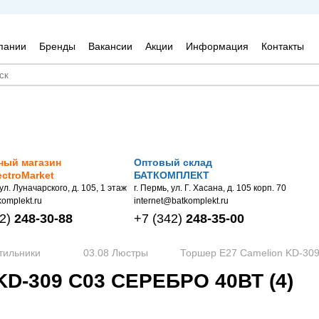
пании
Бренды
Вакансии
Акции
Информация
Контакты
ный магазин
Оптовый склад
ectroMarket
БАТКОМПЛЕКТ
 ул. Луначарского, д. 105, 1 этаж
г. Пермь, ул. Г. Хасана, д. 105 корп. 70
omplekt.ru
internet@batkomplekt.ru
2)
248-30-88
+7
(342)
248-35-00
тильники
03.08 Люстры
Торшер Е27 Camelion KD-309
D-309 C03 СЕРЕБРО 40ВТ (4)