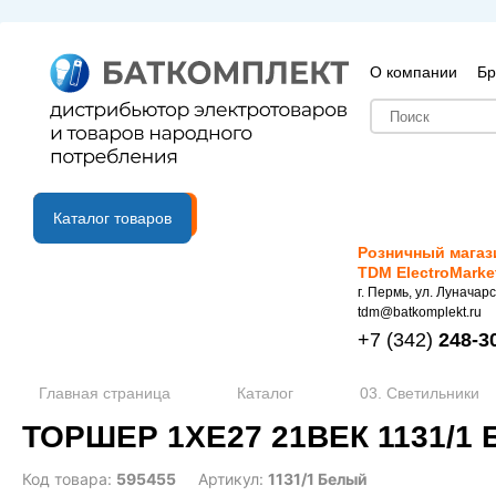
О компании
Бр
B2B портал
Каталог товаров
Розничный магаз
TDM ElectroMarke
г. Пермь, ул. Луначарс
tdm@batkomplekt.ru
+7
(342)
248-3
Главная страница
Каталог
03. Светильники
ТОРШЕР 1ХЕ27 21ВЕК 1131/1 
Код товара:
595455
Артикул:
1131/1 Белый