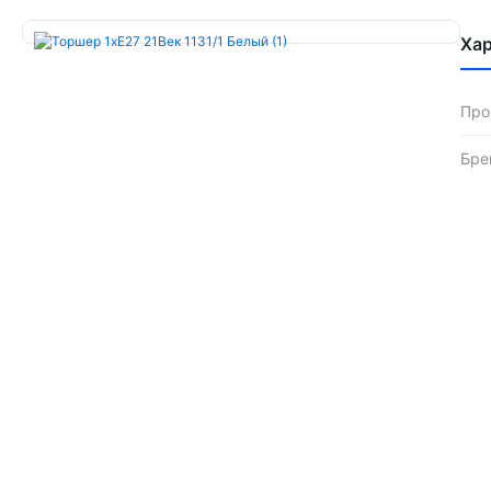
Ха
Про
Бре