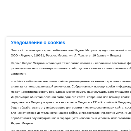
Уведомление о cookies
Этот сайт использует сервис веб-аналитики Яндекс Метрика, предоставляемый ко
ООО «Яндекс», 119021, Россия, Москва, ул. Л. Толстого, 16 (далее – Яндекс)
Сервис Яндекс Метрика использует технологию «cookie» - небольшие текстовые ф
размещаемые на компьютере пользователей с целью анализа их пользовательско
активности.
«cookie» - небольшие текстовые файлы, размещаемые на компьютере пользовател
анализа их пользовательской активности. Собранная при помощи cookie информац
может идентифицировать вас, однако может помочь нам улучшить работу нашего с
Информация об использовании вами данного сайта, собранная при помощи cookie,
передаваться Яндексу и храниться на сервере Яндекса в ЕС и Российской Федерац
будет обрабатывать эту информацию для оценки и использования вами сайта, сос
для нас отчетов о деятельности нашего сайта, и предоставления других услуг. Янд
обрабатывает эту информацию в порядке, установленном в условиях использовани
Яндекс Метрика.
Вы можете отказаться от использования cookies, выбрав соответствующие настрой