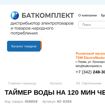
О компании
Бр
B2B портал
Каталог товаров
Розничный магаз
TDM ElectroMarke
г. Пермь, ул. Луначарс
tdm@batkomplekt.ru
+7
(342)
248-3
Главная страница
Каталог
03. Светильники
ТАЙМЕР ВОДЫ НА 120 МИН 
Код товара:
458608
Артикул:
62-0264