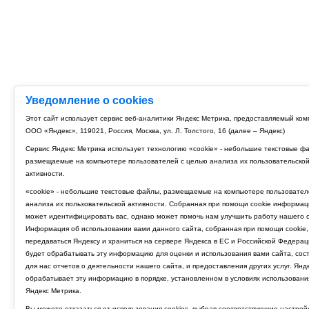
Уведомление о cookies
Этот сайт использует сервис веб-аналитики Яндекс Метрика, предоставляемый ко
ООО «Яндекс», 119021, Россия, Москва, ул. Л. Толстого, 16 (далее – Яндекс)
Сервис Яндекс Метрика использует технологию «cookie» - небольшие текстовые ф
размещаемые на компьютере пользователей с целью анализа их пользовательско
активности.
«cookie» - небольшие текстовые файлы, размещаемые на компьютере пользовател
анализа их пользовательской активности. Собранная при помощи cookie информац
может идентифицировать вас, однако может помочь нам улучшить работу нашего с
Информация об использовании вами данного сайта, собранная при помощи cookie,
передаваться Яндексу и храниться на сервере Яндекса в ЕС и Российской Федерац
будет обрабатывать эту информацию для оценки и использования вами сайта, сос
для нас отчетов о деятельности нашего сайта, и предоставления других услуг. Янд
обрабатывает эту информацию в порядке, установленном в условиях использовани
Яндекс Метрика.
Вы можете отказаться от использования cookies, выбрав соответствующие настрой