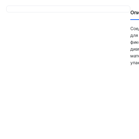
Оп
Сое
для
фик
диа
мат
упа