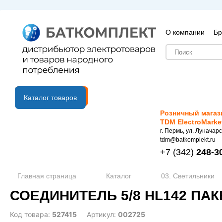
О компании
Бр
B2B портал
Каталог товаров
Розничный магаз
TDM ElectroMarke
г. Пермь, ул. Луначарс
tdm@batkomplekt.ru
+7
(342)
248-3
Главная страница
Каталог
03. Светильники
СОЕДИНИТЕЛЬ 5/8 HL142 ПАКЕ
Код товара:
527415
Артикул:
002725