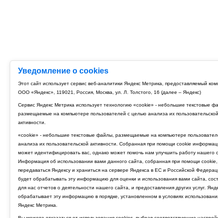
Уведомление о cookies
Этот сайт использует сервис веб-аналитики Яндекс Метрика, предоставляемый ко
ООО «Яндекс», 119021, Россия, Москва, ул. Л. Толстого, 16 (далее – Яндекс)
Сервис Яндекс Метрика использует технологию «cookie» - небольшие текстовые ф
размещаемые на компьютере пользователей с целью анализа их пользовательско
активности.
«cookie» - небольшие текстовые файлы, размещаемые на компьютере пользовател
анализа их пользовательской активности. Собранная при помощи cookie информац
может идентифицировать вас, однако может помочь нам улучшить работу нашего с
Информация об использовании вами данного сайта, собранная при помощи cookie,
передаваться Яндексу и храниться на сервере Яндекса в ЕС и Российской Федерац
будет обрабатывать эту информацию для оценки и использования вами сайта, сос
для нас отчетов о деятельности нашего сайта, и предоставления других услуг. Янд
обрабатывает эту информацию в порядке, установленном в условиях использовани
Яндекс Метрика.
Вы можете отказаться от использования cookies, выбрав соответствующие настрой