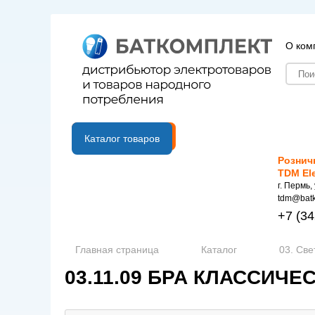
О ком
B2B портал
Каталог товаров
Рознич
TDM El
г. Пермь,
tdm@batk
+7
(34
Главная страница
Каталог
03. Све
03.11.09 БРА КЛАССИЧЕ