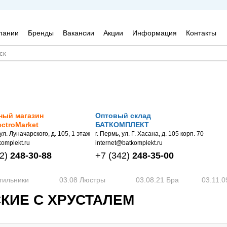
пании
Бренды
Вакансии
Акции
Информация
Контакты
ный магазин
Оптовый склад
ectroMarket
БАТКОМПЛЕКТ
 ул. Луначарского, д. 105, 1 этаж
г. Пермь, ул. Г. Хасана, д. 105 корп. 70
omplekt.ru
internet@batkomplekt.ru
2)
248-30-88
+7
(342)
248-35-00
тильники
03.08 Люстры
03.08.21 Бра
03.11.0
СКИЕ С ХРУСТАЛЕМ