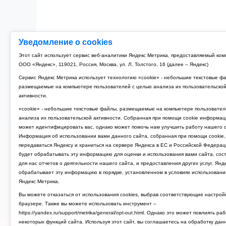
Уведомление о cookies
Рубильник модульный 3P 125A TDM РМ-125 (4)
Этот сайт использует сервис веб-аналитики Яндекс Метрика, предоставляемый ко
ООО «Яндекс», 119021, Россия, Москва, ул. Л. Толстого, 16 (далее – Яндекс)
4 674 руб.
Сервис Яндекс Метрика использует технологию «cookie» - небольшие текстовые ф
размещаемые на компьютере пользователей с целью анализа их пользовательско
активности.
«cookie» - небольшие текстовые файлы, размещаемые на компьютере пользовател
анализа их пользовательской активности. Собранная при помощи cookie информац
может идентифицировать вас, однако может помочь нам улучшить работу нашего с
Информация об использовании вами данного сайта, собранная при помощи cookie,
передаваться Яндексу и храниться на сервере Яндекса в ЕС и Российской Федерац
будет обрабатывать эту информацию для оценки и использования вами сайта, сос
для нас отчетов о деятельности нашего сайта, и предоставления других услуг. Янд
обрабатывает эту информацию в порядке, установленном в условиях использовани
Яндекс Метрика.
Вы можете отказаться от использования cookies, выбрав соответствующие настрой
браузере. Также вы можете использовать инструмент –
https://yandex.ru/support/metrika/general/opt-out.html. Однако это может повлиять ра
некоторых функций сайта. Используя этот сайт, вы соглашаетесь на обработку дан