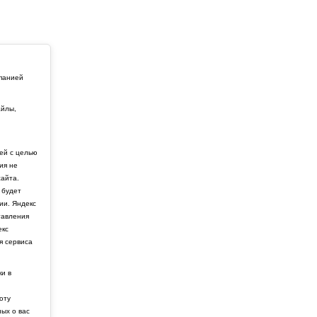
мпанией
айлы,
й
ей с целью
ия не
айта.
 будет
ии. Яндекс
тавления
екс
я сервиса
ки в
боту
ных о вас