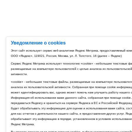
Уведомление о cookies
Этот сайт использует сервис веб-аналитики Яндекс Метрика, предоставляемый ко
ООО «Яндекс», 119021, Россия, Москва, ул. Л. Толстого, 16 (далее – Яндекс)
Сервис Яндекс Метрика использует технологию «cookie» - небольшие текстовые ф
размещаемые на компьютере пользователей с целью анализа их пользовательско
активности.
«cookie» - небольшие текстовые файлы, размещаемые на компьютере пользовател
анализа их пользовательской активности. Собранная при помощи cookie информац
может идентифицировать вас, однако может помочь нам улучшить работу нашего с
Информация об использовании вами данного сайта, собранная при помощи cookie,
передаваться Яндексу и храниться на сервере Яндекса в ЕС и Российской Федерац
будет обрабатывать эту информацию для оценки и использования вами сайта, сос
для нас отчетов о деятельности нашего сайта, и предоставления других услуг. Янд
обрабатывает эту информацию в порядке, установленном в условиях использовани
Яндекс Метрика.
Вы можете отказаться от использования cookies, выбрав соответствующие настрой