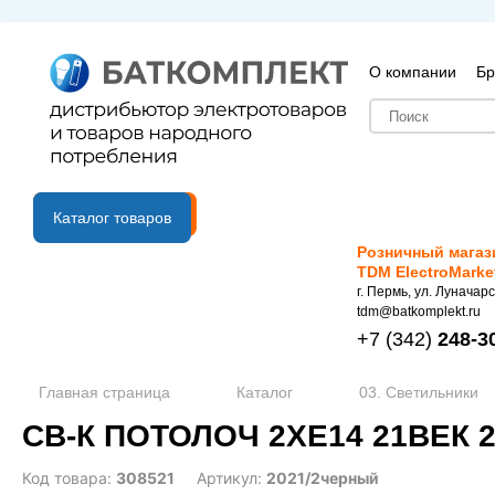
О компании
Бр
B2B портал
Каталог товаров
Розничный магаз
TDM ElectroMarke
г. Пермь, ул. Луначарс
tdm@batkomplekt.ru
+7
(342)
248-3
Главная страница
Каталог
03. Светильники
СВ-К ПОТОЛОЧ 2ХE14 21ВЕК 2
Код товара:
308521
Артикул:
2021/2черный