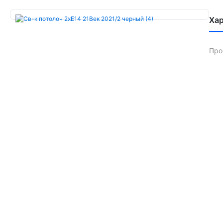
Ха
Про