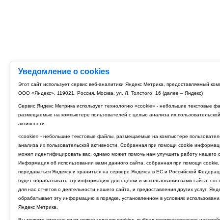
Уведомление о cookies
Этот сайт использует сервис веб-аналитики Яндекс Метрика, предоставляемый ко
ООО «Яндекс», 119021, Россия, Москва, ул. Л. Толстого, 16 (далее – Яндекс)
Сервис Яндекс Метрика использует технологию «cookie» - небольшие текстовые ф
размещаемые на компьютере пользователей с целью анализа их пользовательско
активности.
«cookie» - небольшие текстовые файлы, размещаемые на компьютере пользовател
анализа их пользовательской активности. Собранная при помощи cookie информац
может идентифицировать вас, однако может помочь нам улучшить работу нашего с
Информация об использовании вами данного сайта, собранная при помощи cookie,
передаваться Яндексу и храниться на сервере Яндекса в ЕС и Российской Федерац
будет обрабатывать эту информацию для оценки и использования вами сайта, сос
для нас отчетов о деятельности нашего сайта, и предоставления других услуг. Янд
обрабатывает эту информацию в порядке, установленном в условиях использовани
Яндекс Метрика.
Вы можете отказаться от использования cookies, выбрав соответствующие настрой