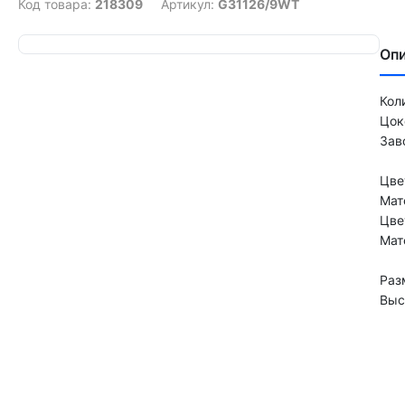
Код товара:
218309
Артикул:
G31126/9WT
Оп
Кол
Цок
Заво
Цве
Мат
Цве
Мат
Раз
Выс