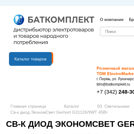
О компании
Бр
B2B портал
Каталог товаров
Розничный магаз
TDM ElectroMarke
г. Пермь, ул. Луначарс
tdm@batkomplekt.ru
+7
(342)
248-3
Главная страница
Каталог
03. Светильники
Св-к диод ЭкономСвет Gerhort G31126/9WT 45Вт
СВ-К ДИОД ЭКОНОМСВЕТ GER