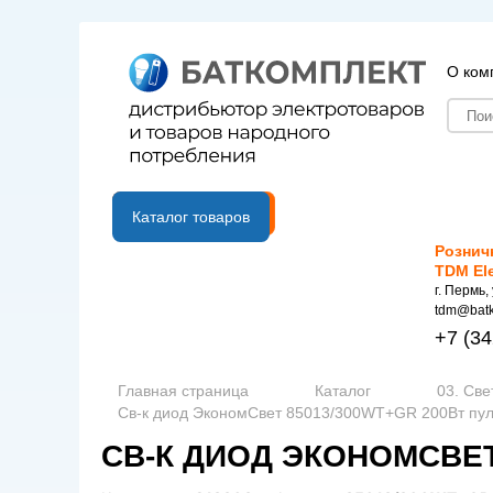
О ком
B2B портал
Каталог товаров
Рознич
TDM El
г. Пермь,
tdm@batk
+7
(34
Главная страница
Каталог
03. Све
Св-к диод ЭкономСвет 85013/300WT+GR 200Вт пул
СВ-К ДИОД ЭКОНОМСВЕТ