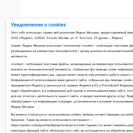
Уведомление о cookies
Этот сайт использует сервис веб-аналитики Яндекс Метрика, предоставляемый ко
ООО «Яндекс», 119021, Россия, Москва, ул. Л. Толстого, 16 (далее – Яндекс)
Сервис Яндекс Метрика использует технологию «cookie» - небольшие текстовые ф
размещаемые на компьютере пользователей с целью анализа их пользовательско
активности.
«cookie» - небольшие текстовые файлы, размещаемые на компьютере пользовател
анализа их пользовательской активности. Собранная при помощи cookie информац
может идентифицировать вас, однако может помочь нам улучшить работу нашего с
Информация об использовании вами данного сайта, собранная при помощи cookie,
передаваться Яндексу и храниться на сервере Яндекса в ЕС и Российской Федерац
будет обрабатывать эту информацию для оценки и использования вами сайта, сос
для нас отчетов о деятельности нашего сайта, и предоставления других услуг. Янд
обрабатывает эту информацию в порядке, установленном в условиях использовани
Яндекс Метрика.
Вы можете отказаться от использования cookies, выбрав соответствующие настрой
браузере. Также вы можете использовать инструмент –
https://yandex.ru/support/metrika/general/opt-out.html. Однако это может повлиять ра
некоторых функций сайта. Используя этот сайт, вы соглашаетесь на обработку дан