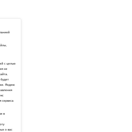
мпанией
айлы,
й
ей с целью
ия не
айта.
 будет
ии. Яндекс
тавления
екс
я сервиса
ки в
боту
ных о вас