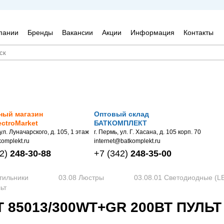
пании
Бренды
Вакансии
Акции
Информация
Контакты
ный магазин
Оптовый склад
ectroMarket
БАТКОМПЛЕКТ
 ул. Луначарского, д. 105, 1 этаж
г. Пермь, ул. Г. Хасана, д. 105 корп. 70
omplekt.ru
internet@batkomplekt.ru
2)
248-30-88
+7
(342)
248-35-00
тильники
03.08 Люстры
03.08.01 Светодиодные (L
ьт
 85013/300WT+GR 200ВТ ПУЛЬТ