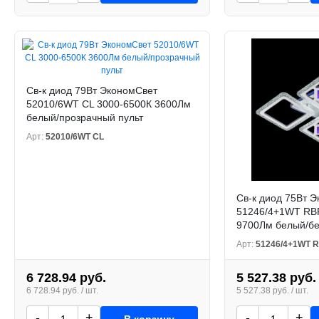
Св-к диод 79Вт ЭкономСвет
52010/6WT CL 3000-6500К 3600Лм
белый/прозрачный пульт
Арт:
52010/6WT CL
Св-к диод 75Вт 
51246/4+1WT RB
9700Лм белый/бе
Арт:
51246/4+1WT 
6 728.94 руб.
5 527.38 руб.
6 728.94 руб. / шт.
5 527.38 руб. / шт.
-
+
-
+
В корзину