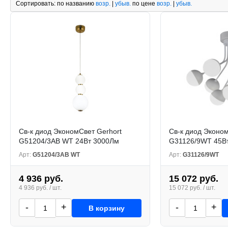
Сортировать:
по названию
возр.
|
убыв.
по цене
возр.
|
убыв.
Св-к диод ЭкономСвет Gerhort
Св-к диод Эконом
G51204/3AB WT 24Вт 3000Лм
G31126/9WT 45В
Арт:
G51204/3AB WT
Арт:
G31126/9WT
4 936 руб.
15 072 руб.
4 936 руб. / шт.
15 072 руб. / шт.
-
+
-
+
В корзину