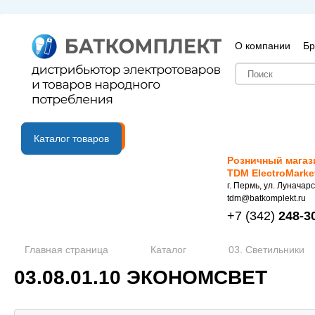
О компании
Бр
B2B портал
Каталог товаров
Розничный магаз
TDM ElectroMarke
г. Пермь, ул. Луначарс
tdm@batkomplekt.ru
+7
(342)
248-3
Главная страница
Каталог
03. Светильники
03.08.01.10 ЭКОНОМСВЕТ