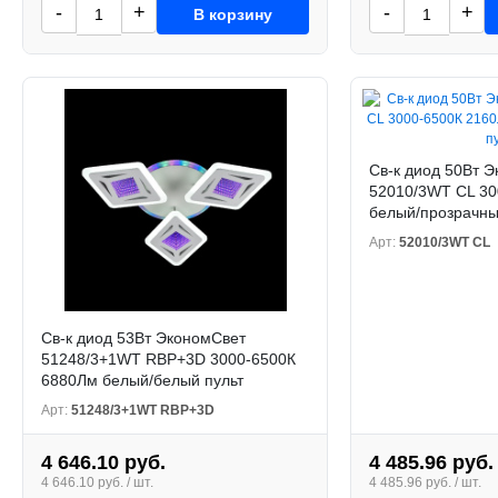
-
+
-
+
В корзину
Св-к диод 50Вт 
52010/3WT CL 30
белый/прозрачны
Арт:
52010/3WT CL
Св-к диод 53Вт ЭкономСвет
51248/3+1WT RBP+3D 3000-6500К
6880Лм белый/белый пульт
Арт:
51248/3+1WT RBP+3D
4 646.10 руб.
4 485.96 руб.
4 646.10 руб. / шт.
4 485.96 руб. / шт.