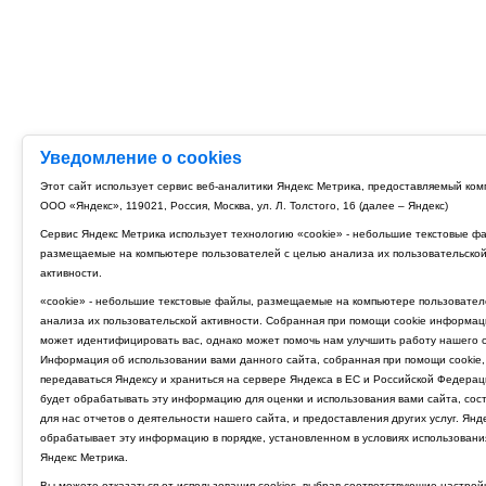
Уведомление о cookies
Этот сайт использует сервис веб-аналитики Яндекс Метрика, предоставляемый ко
ООО «Яндекс», 119021, Россия, Москва, ул. Л. Толстого, 16 (далее – Яндекс)
Сервис Яндекс Метрика использует технологию «cookie» - небольшие текстовые ф
размещаемые на компьютере пользователей с целью анализа их пользовательско
активности.
«cookie» - небольшие текстовые файлы, размещаемые на компьютере пользовател
анализа их пользовательской активности. Собранная при помощи cookie информац
может идентифицировать вас, однако может помочь нам улучшить работу нашего с
Информация об использовании вами данного сайта, собранная при помощи cookie,
передаваться Яндексу и храниться на сервере Яндекса в ЕС и Российской Федерац
будет обрабатывать эту информацию для оценки и использования вами сайта, сос
для нас отчетов о деятельности нашего сайта, и предоставления других услуг. Янд
обрабатывает эту информацию в порядке, установленном в условиях использовани
Яндекс Метрика.
Вы можете отказаться от использования cookies, выбрав соответствующие настрой