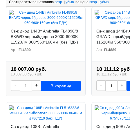
Сортировать:
по названию
возр.
|
убыв.
по цене
возр.
|
убыв.
Св-к диод 144Вт Ambrella FL4890/8
Св-к диод 144Вт 
BK/WD черный/дерево 3000-6000K
GR/WD серый/де
11520Лм 960*960*160мм (без ПДУ)
11520Лм 960*960
Арт:
FL4890
Арт:
FL4889
18 007.08 руб.
18 111.12 руб
18 007.08 руб. / шт.
18 111.12 руб. / шт.
-
+
-
+
В корзину
Св-к диод 108Вт Ambrella
Св-к диод 90Вт A