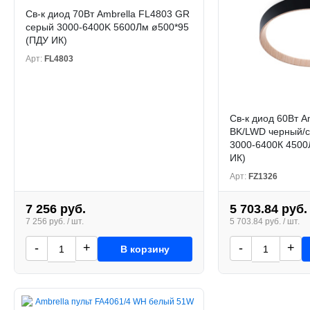
Св-к диод 70Вт Ambrella FL4803 GR
серый 3000-6400K 5600Лм ø500*95
(ПДУ ИК)
Арт:
FL4803
Св-к диод 60Вт A
BK/LWD черный/с
3000-6400К 4500
ИК)
Арт:
FZ1326
7 256 руб.
5 703.84 руб.
7 256 руб. / шт.
5 703.84 руб. / шт.
-
+
-
+
В корзину