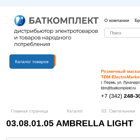
О компании
Бр
B2B портал
Каталог товаров
Розничный магаз
TDM ElectroMarke
г. Пермь, ул. Луначарс
tdm@batkomplekt.ru
+7
(342)
248-3
Главная страница
Каталог
03. Светильники
03.08.01.05 AMBRELLA LIGHT