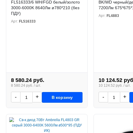
FL516333/6 WH/FGD белый/золото
BK/WD черный/де
3000-6000K 8640Лм ø780*210 (без
7200Лм 675*675*
ПДУ)
Арт:
FL4883
Арт:
FL516333
8 580.24 руб.
10 124.52 руб
8 580.24 руб. / шт.
10 124.52 руб. / шт.
-
+
-
+
В корзину