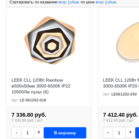
Сортировать:
по названию
возр.
|
убыв.
по цене
возр.
|
убыв.
LEEK CLL 120Вт Rainbow
LEEK CLL 120Вт 
ø500х50мм 3000-6500К IP22
3000-6500К IP20 
10500Лм пульт (6)
Арт:
LE061202-050
Арт:
LE 061202-018
7 336.80 руб.
7 412.40 руб.
7 336.80 руб. / шт.
7 412.40 руб. / шт.
-
+
-
+
В корзину