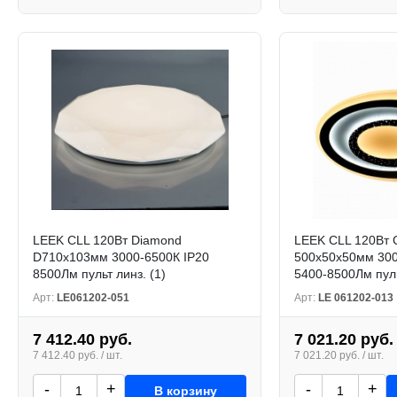
LEEK CLL 120Вт Diamond
LEEK CLL 120Вт C
D710х103мм 3000-6500К IP20
500х50х50мм 300
8500Лм пульт линз. (1)
5400-8500Лм пуль
Арт:
LE061202-051
Арт:
LE 061202-013
7 412.40 руб.
7 021.20 руб.
7 412.40 руб. / шт.
7 021.20 руб. / шт.
-
+
-
+
В корзину