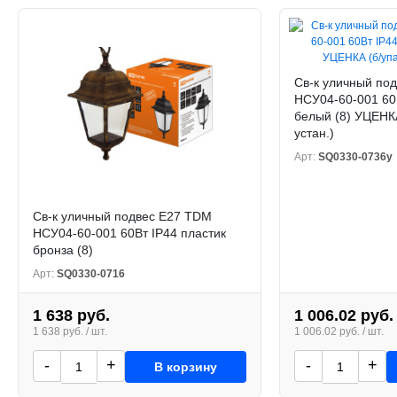
Св-к уличный по
НСУ04-60-001 60
белый (8) УЦЕНКА
устан.)
Арт:
SQ0330-0736у
Св-к уличный подвес Е27 TDM
НСУ04-60-001 60Вт IP44 пластик
бронза (8)
Арт:
SQ0330-0716
1 638 руб.
1 006.02 руб.
1 638 руб. / шт.
1 006.02 руб. / шт.
-
+
-
+
В корзину