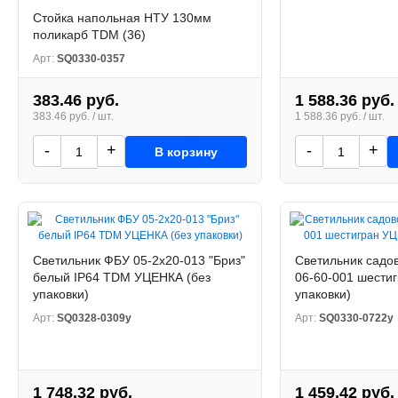
Стойка напольная НТУ 130мм
поликарб TDM (36)
Арт:
SQ0330-0357
383.46 руб.
1 588.36 руб.
383.46 руб. / шт.
1 588.36 руб. / шт.
-
+
-
+
В корзину
Светильник ФБУ 05-2х20-013 "Бриз"
Светильник садо
белый IP64 TDM УЦЕНКА (без
06-60-001 шести
упаковки)
упаковки)
Арт:
SQ0328-0309у
Арт:
SQ0330-0722у
1 748.32 руб.
1 459.42 руб.