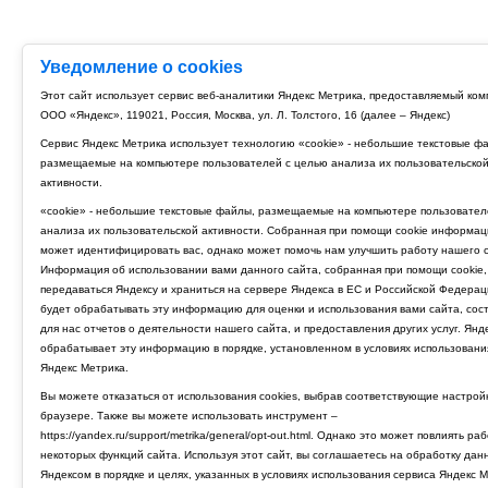
Уведомление о cookies
Этот сайт использует сервис веб-аналитики Яндекс Метрика, предоставляемый ко
ООО «Яндекс», 119021, Россия, Москва, ул. Л. Толстого, 16 (далее – Яндекс)
Сервис Яндекс Метрика использует технологию «cookie» - небольшие текстовые ф
размещаемые на компьютере пользователей с целью анализа их пользовательско
активности.
«cookie» - небольшие текстовые файлы, размещаемые на компьютере пользовател
анализа их пользовательской активности. Собранная при помощи cookie информац
может идентифицировать вас, однако может помочь нам улучшить работу нашего с
Информация об использовании вами данного сайта, собранная при помощи cookie,
передаваться Яндексу и храниться на сервере Яндекса в ЕС и Российской Федерац
будет обрабатывать эту информацию для оценки и использования вами сайта, сос
для нас отчетов о деятельности нашего сайта, и предоставления других услуг. Янд
обрабатывает эту информацию в порядке, установленном в условиях использовани
Яндекс Метрика.
Вы можете отказаться от использования cookies, выбрав соответствующие настрой
браузере. Также вы можете использовать инструмент –
https://yandex.ru/support/metrika/general/opt-out.html. Однако это может повлиять ра
некоторых функций сайта. Используя этот сайт, вы соглашаетесь на обработку дан
Яндексом в порядке и целях, указанных в условиях использования сервиса Яндекс М