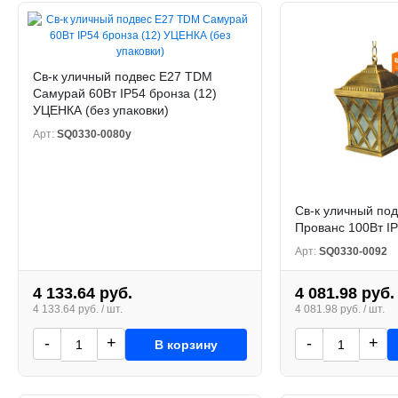
Св-к уличный подвес Е27 TDM
Самурай 60Вт IP54 бронза (12)
УЦЕНКА (без упаковки)
Арт:
SQ0330-0080у
Св-к уличный по
Прованс 100Вт IP
Арт:
SQ0330-0092
4 133.64 руб.
4 081.98 руб.
4 133.64 руб. / шт.
4 081.98 руб. / шт.
-
+
-
+
В корзину