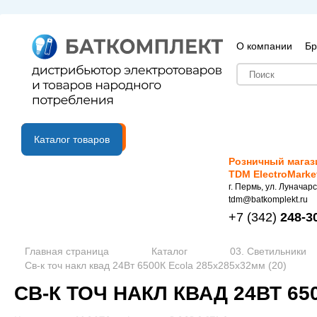
О компании
Бр
B2B портал
Каталог товаров
Розничный магаз
TDM ElectroMarke
г. Пермь, ул. Луначарс
tdm@batkomplekt.ru
+7
(342)
248-3
Главная страница
Каталог
03. Светильники
Св-к точ накл квад 24Вт 6500К Ecola 285x285x32мм (20)
СВ-К ТОЧ НАКЛ КВАД 24ВТ 65