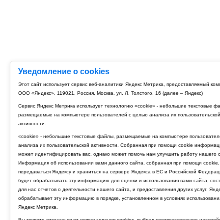
Уведомление о cookies
Этот сайт использует сервис веб-аналитики Яндекс Метрика, предоставляемый ко
ООО «Яндекс», 119021, Россия, Москва, ул. Л. Толстого, 16 (далее – Яндекс)
Сервис Яндекс Метрика использует технологию «cookie» - небольшие текстовые ф
размещаемые на компьютере пользователей с целью анализа их пользовательско
активности.
«cookie» - небольшие текстовые файлы, размещаемые на компьютере пользовател
анализа их пользовательской активности. Собранная при помощи cookie информац
может идентифицировать вас, однако может помочь нам улучшить работу нашего с
Информация об использовании вами данного сайта, собранная при помощи cookie,
передаваться Яндексу и храниться на сервере Яндекса в ЕС и Российской Федерац
будет обрабатывать эту информацию для оценки и использования вами сайта, сос
для нас отчетов о деятельности нашего сайта, и предоставления других услуг. Янд
обрабатывает эту информацию в порядке, установленном в условиях использовани
Яндекс Метрика.
Вы можете отказаться от использования cookies, выбрав соответствующие настрой