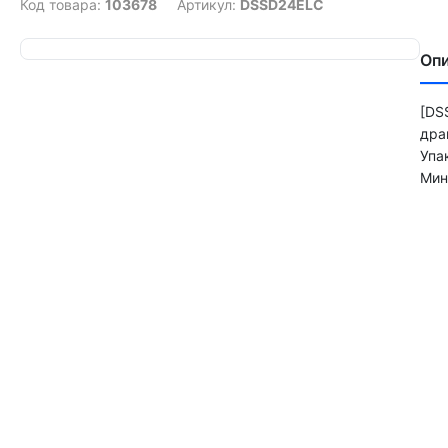
Код товара:
103678
Артикул:
DSSD24ELC
Оп
[DS
дра
Упа
Мин