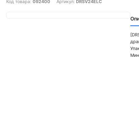
Код товара:
092400
Артикул:
DRSV24ELC
Оп
[DR
дра
Упа
Мин