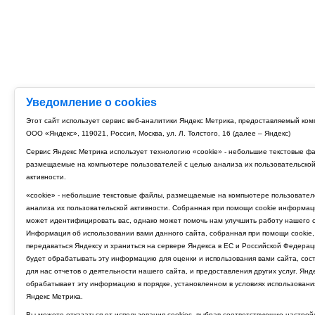
Уведомление о cookies
Этот сайт использует сервис веб-аналитики Яндекс Метрика, предоставляемый ко
ООО «Яндекс», 119021, Россия, Москва, ул. Л. Толстого, 16 (далее – Яндекс)
Сервис Яндекс Метрика использует технологию «cookie» - небольшие текстовые ф
размещаемые на компьютере пользователей с целью анализа их пользовательско
активности.
«cookie» - небольшие текстовые файлы, размещаемые на компьютере пользовател
анализа их пользовательской активности. Собранная при помощи cookie информац
может идентифицировать вас, однако может помочь нам улучшить работу нашего с
Информация об использовании вами данного сайта, собранная при помощи cookie,
передаваться Яндексу и храниться на сервере Яндекса в ЕС и Российской Федерац
будет обрабатывать эту информацию для оценки и использования вами сайта, сос
для нас отчетов о деятельности нашего сайта, и предоставления других услуг. Янд
обрабатывает эту информацию в порядке, установленном в условиях использовани
Яндекс Метрика.
Вы можете отказаться от использования cookies, выбрав соответствующие настрой