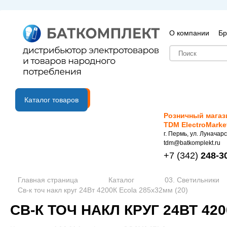
О компании
Бр
B2B портал
Каталог товаров
Розничный магаз
TDM ElectroMarke
г. Пермь, ул. Луначарс
tdm@batkomplekt.ru
+7
(342)
248-3
Главная страница
Каталог
03. Светильники
Св-к точ накл круг 24Вт 4200К Ecola 285x32мм (20)
СВ-К ТОЧ НАКЛ КРУГ 24ВТ 420