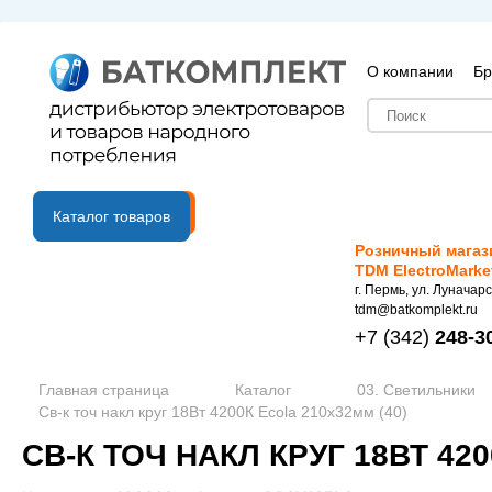
О компании
Бр
B2B портал
Каталог товаров
Розничный магаз
TDM ElectroMarke
г. Пермь, ул. Луначарс
tdm@batkomplekt.ru
+7
(342)
248-3
Главная страница
Каталог
03. Светильники
Св-к точ накл круг 18Вт 4200К Ecola 210x32мм (40)
СВ-К ТОЧ НАКЛ КРУГ 18ВТ 420