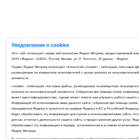
Уведомление о cookies
Этот сайт использует сервис веб-аналитики Яндекс Метрика, предоставляемый ко
ООО «Яндекс», 119021, Россия, Москва, ул. Л. Толстого, 16 (далее – Яндекс)
Сервис Яндекс Метрика использует технологию «cookie» - небольшие текстовые ф
размещаемые на компьютере пользователей с целью анализа их пользовательско
активности.
«cookie» - небольшие текстовые файлы, размещаемые на компьютере пользовател
анализа их пользовательской активности. Собранная при помощи cookie информац
может идентифицировать вас, однако может помочь нам улучшить работу нашего с
Информация об использовании вами данного сайта, собранная при помощи cookie,
передаваться Яндексу и храниться на сервере Яндекса в ЕС и Российской Федерац
будет обрабатывать эту информацию для оценки и использования вами сайта, сос
для нас отчетов о деятельности нашего сайта, и предоставления других услуг. Янд
обрабатывает эту информацию в порядке, установленном в условиях использовани
Яндекс Метрика.
Вы можете отказаться от использования cookies, выбрав соответствующие настрой