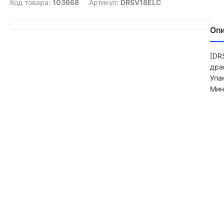
Код товара:
103668
Артикул:
DRSV18ELC
Оп
[DR
дра
Упа
Мин