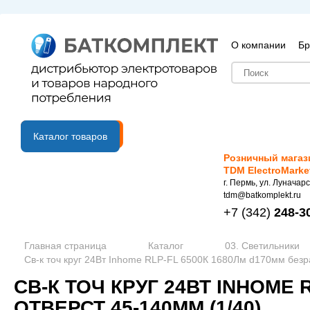
О компании
Бр
B2B портал
Каталог товаров
Розничный магаз
TDM ElectroMarke
г. Пермь, ул. Луначарс
tdm@batkomplekt.ru
+7
(342)
248-3
Главная страница
Каталог
03. Светильники
Св-к точ круг 24Вт Inhome RLP-FL 6500К 1680Лм d170мм безр
СВ-К ТОЧ КРУГ 24ВТ INHOME
ОТВЕРСТ 45-140ММ (1/40)