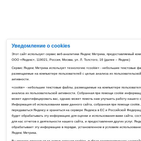
Уведомление о cookies
Этот сайт использует сервис веб-аналитики Яндекс Метрика, предоставляемый ко
ООО «Яндекс», 119021, Россия, Москва, ул. Л. Толстого, 16 (далее – Яндекс)
Сервис Яндекс Метрика использует технологию «cookie» - небольшие текстовые ф
размещаемые на компьютере пользователей с целью анализа их пользовательско
активности.
«cookie» - небольшие текстовые файлы, размещаемые на компьютере пользовател
анализа их пользовательской активности. Собранная при помощи cookie информац
может идентифицировать вас, однако может помочь нам улучшить работу нашего с
Информация об использовании вами данного сайта, собранная при помощи cookie,
передаваться Яндексу и храниться на сервере Яндекса в ЕС и Российской Федерац
будет обрабатывать эту информацию для оценки и использования вами сайта, сос
для нас отчетов о деятельности нашего сайта, и предоставления других услуг. Янд
обрабатывает эту информацию в порядке, установленном в условиях использовани
Яндекс Метрика.
Вы можете отказаться от использования cookies, выбрав соответствующие настрой